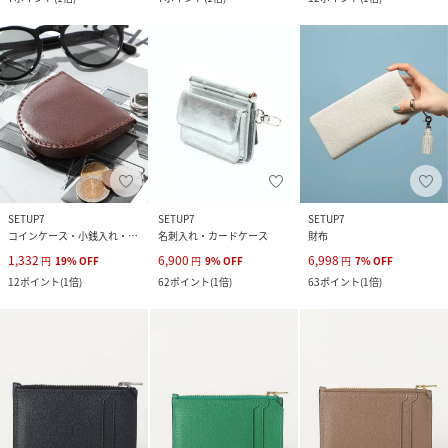
SETUP7
SETUP7
SETUP7
コインケース・小銭入れ・札入れ
名刺入れ・カードケース
財布
1,332
6,900
6,998
円
19
%
OFF
円
9
%
OFF
円
7
%
OFF
12
ポイント
(
1倍
)
62
ポイント
(
1倍
)
63
ポイント
(
1倍
)