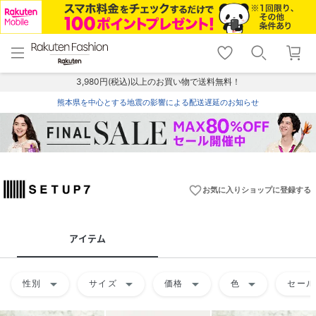
menu
home
search
favorite_border
shopping_cart
lock_outline
メニュー
トップ
検索
お気に入り
カート
ログイン
3,980円(税込)以上のお買い物で送料無料！
熊本県を中心とする地震の影響による配送遅延のお知らせ
favorite_border
お気に入りショップに登録する
アイテム
arrow_drop_down
arrow_drop_down
arrow_drop_down
arrow_drop_down
性別
サイズ
価格
色
セール