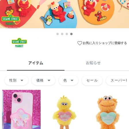
favorite_border
お気に入りショップに登録する
アイテム
お知らせ
arrow_drop_down
arrow_drop_down
arrow_drop_down
性別
価格
色
セール
スーパーD