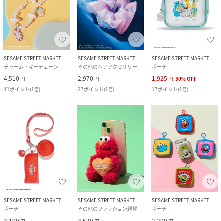
SESAME STREET MARKET
SESAME STREET MARKET
SESAME STREET MARKET
チャーム・キーチェーン
その他のヘアアクセサリー
ポーチ
4,510
2,970
1,925
円
円
円
30
%
OFF
41
ポイント
(
1倍
)
27
ポイント
(
1倍
)
17
ポイント
(
1倍
)
SESAME STREET MARKET
SESAME STREET MARKET
SESAME STREET MARKET
ポーチ
その他のファッション雑貨
ポーチ
3,190
3,520
2,200
円
円
円