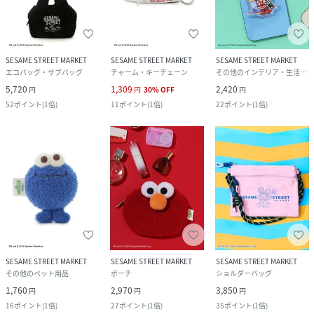
SESAME STREET MARKET
SESAME STREET MARKET
SESAME STREET MARKET
エコバッグ・サブバッグ
チャーム・キーチェーン
その他のインテリア・生活雑貨
5,720
1,309
2,420
円
円
30
%
OFF
円
52
ポイント
(
1倍
)
11
ポイント
(
1倍
)
22
ポイント
(
1倍
)
SESAME STREET MARKET
SESAME STREET MARKET
SESAME STREET MARKET
その他のペット用品
ポーチ
ショルダーバッグ
1,760
2,970
3,850
円
円
円
16
ポイント
(
1倍
)
27
ポイント
(
1倍
)
35
ポイント
(
1倍
)