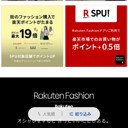
人気順
絞り込み
swap_vert