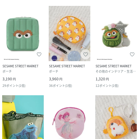
SESAME STREET MARKET
SESAME STREET MARKET
SESAME STREET MARKET
ポーチ
ポーチ
その他のインテリア・生活雑貨
3,190
3,960
1,320
円
円
円
29
ポイント
(
1倍
)
36
ポイント
(
1倍
)
12
ポイント
(
1倍
)