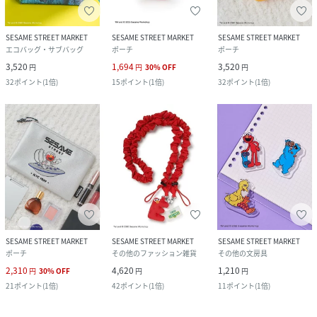
SESAME STREET MARKET
SESAME STREET MARKET
SESAME STREET MARKET
エコバッグ・サブバッグ
ポーチ
ポーチ
3,520
1,694
3,520
円
円
30
%
OFF
円
32
ポイント
(
1倍
)
15
ポイント
(
1倍
)
32
ポイント
(
1倍
)
SESAME STREET MARKET
SESAME STREET MARKET
SESAME STREET MARKET
ポーチ
その他のファッション雑貨
その他の文房具
2,310
4,620
1,210
円
30
%
OFF
円
円
21
ポイント
(
1倍
)
42
ポイント
(
1倍
)
11
ポイント
(
1倍
)