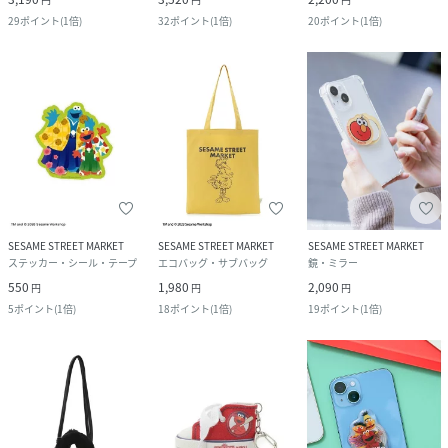
29
ポイント
(
1倍
)
32
ポイント
(
1倍
)
20
ポイント
(
1倍
)
SESAME STREET MARKET
SESAME STREET MARKET
SESAME STREET MARKET
ステッカー・シール・テープ
エコバッグ・サブバッグ
鏡・ミラー
550
1,980
2,090
円
円
円
5
ポイント
(
1倍
)
18
ポイント
(
1倍
)
19
ポイント
(
1倍
)