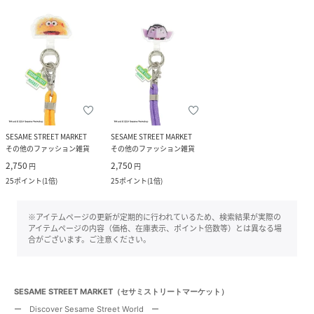
SESAME STREET MARKET
SESAME STREET MARKET
その他のファッション雑貨
その他のファッション雑貨
2,750
2,750
円
円
25
ポイント
(
1倍
)
25
ポイント
(
1倍
)
※アイテムページの更新が定期的に行われているため、検索結果が実際の
アイテムページの内容（価格、在庫表示、ポイント倍数等）とは異なる場
合がございます。ご注意ください。
SESAME STREET MARKET（セサミストリートマーケット）
ー Discover Sesame Street World ー