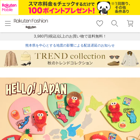
menu
home
search
favorite_border
shopping_cart
lock_outline
メニュー
トップ
検索
お気に入り
カート
ログイン
3,980円(税込)以上のお買い物で送料無料！
熊本県を中心とする地震の影響による配送遅延のお知らせ