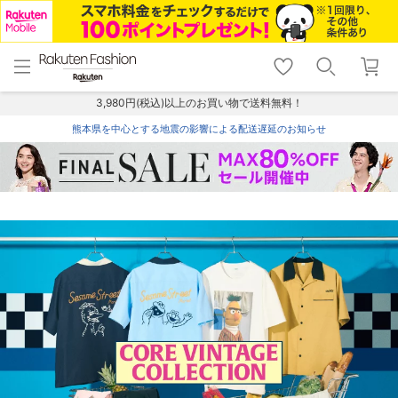
menu
home
search
favorite_border
shopping_cart
lock_outline
メニュー
トップ
検索
お気に入り
カート
ログイン
3,980円(税込)以上のお買い物で送料無料！
熊本県を中心とする地震の影響による配送遅延のお知らせ