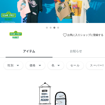
favorite_border
お気に入りショップに登録する
アイテム
お知らせ
arrow_drop_down
arrow_drop_down
arrow_drop_down
性別
価格
色
セール
スーパーD