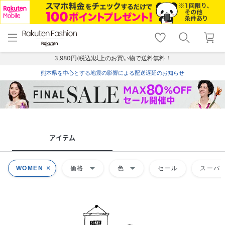
menu
home
search
favorite_border
shopping_cart
lock_outline
メニュー
トップ
検索
お気に入り
カート
ログイン
3,980円(税込)以上のお買い物で送料無料！
熊本県を中心とする地震の影響による配送遅延のお知らせ
アイテム
arrow_drop_down
arrow_drop_down
WOMEN
価格
色
セール
スーパー