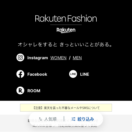
Instagram
WOMEN
/
MEN
Facebook
LINE
ROOM
【注意】楽天を装った不審なメールやSMSについて
人気順
絞り込み
swap_vert
新規会員登録
／
ご利用ガイド
／
お問い合わせ
／
法人のお客様
／
特定商取引法に基づく表記