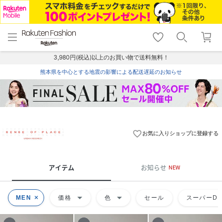
menu
home
search
favorite_border
shopping_cart
lock_outline
メニュー
トップ
検索
お気に入り
カート
ログイン
3,980円(税込)以上のお買い物で送料無料！
熊本県を中心とする地震の影響による配送遅延のお知らせ
favorite_border
お気に入りショップに登録する
アイテム
お知らせ
NEW
arrow_drop_down
arrow_drop_down
MEN
価格
色
セール
スーパーDE