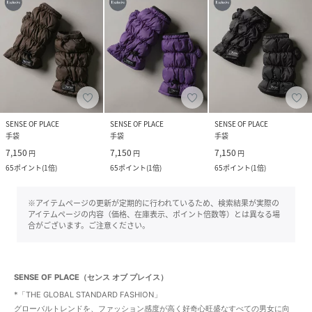
SENSE OF PLACE
SENSE OF PLACE
SENSE OF PLACE
手袋
手袋
手袋
7,150
7,150
7,150
円
円
円
65
ポイント
(
1倍
)
65
ポイント
(
1倍
)
65
ポイント
(
1倍
)
※アイテムページの更新が定期的に行われているため、検索結果が実際の
アイテムページの内容（価格、在庫表示、ポイント倍数等）とは異なる場
合がございます。ご注意ください。
SENSE OF PLACE（センス オブ プレイス）
*「THE GLOBAL STANDARD FASHION」
グローバルトレンドを、ファッション感度が高く好奇心旺盛なすべての男女に向