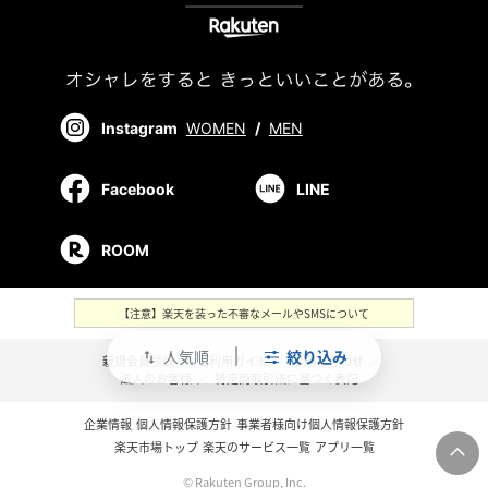
Instagram
WOMEN
/
MEN
Facebook
LINE
ROOM
【注意】楽天を装った不審なメールやSMSについて
人気順
絞り込み
swap_vert
新規会員登録
／
ご利用ガイド
／
お問い合わせ
／
法人のお客様
／
特定商取引法に基づく表記
企業情報
個人情報保護方針
事業者様向け個人情報保護方針
楽天市場トップ
楽天のサービス一覧
アプリ一覧
© Rakuten Group, Inc.