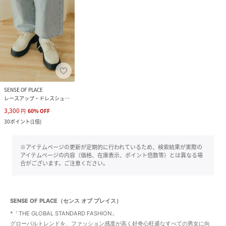
SENSE OF PLACE
レースアップ・ドレスシューズ
3,300
円
60
%
OFF
30
ポイント
(
1倍
)
※アイテムページの更新が定期的に行われているため、検索結果が実際の
アイテムページの内容（価格、在庫表示、ポイント倍数等）とは異なる場
合がございます。ご注意ください。
SENSE OF PLACE（センス オブ プレイス）
*「THE GLOBAL STANDARD FASHION」
グローバルトレンドを、ファッション感度が高く好奇心旺盛なすべての男女に向