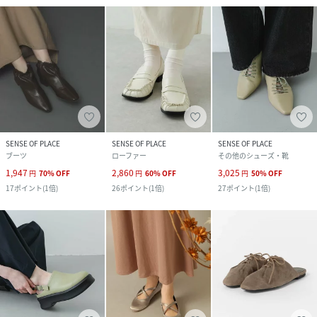
SENSE OF PLACE
SENSE OF PLACE
SENSE OF PLACE
ブーツ
ローファー
その他のシューズ・靴
1,947
2,860
3,025
円
70
%
OFF
円
60
%
OFF
円
50
%
OFF
17
ポイント
(
1倍
)
26
ポイント
(
1倍
)
27
ポイント
(
1倍
)