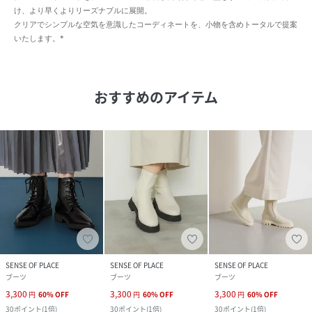
け、より早くよりリーズナブルに展開。
クリアでシンプルな空気を意識したコーディネートを、小物を含めトータルで提案
いたします。*
おすすめのアイテム
SENSE OF PLACE
SENSE OF PLACE
SENSE OF PLACE
ブーツ
ブーツ
ブーツ
3,300
3,300
3,300
円
60
%
OFF
円
60
%
OFF
円
60
%
OFF
30
ポイント
(
1倍
)
30
ポイント
(
1倍
)
30
ポイント
(
1倍
)