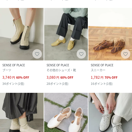
SENSE OF PLACE
SENSE OF PLACE
SENSE OF PLACE
ブーツ
その他のシューズ・靴
スニーカー
3,740
3,080
1,782
円
60
%
OFF
円
60
%
OFF
円
70
%
OFF
34
ポイント
(
1倍
)
28
ポイント
(
1倍
)
16
ポイント
(
1倍
)