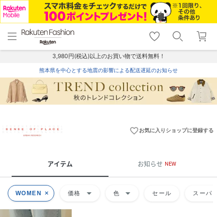
menu
home
search
favorite_border
shopping_cart
lock_outline
メニュー
トップ
検索
お気に入り
カート
ログイン
3,980円(税込)以上のお買い物で送料無料！
熊本県を中心とする地震の影響による配送遅延のお知らせ
favorite_border
お気に入りショップに登録する
アイテム
お知らせ
NEW
arrow_drop_down
arrow_drop_down
WOMEN
価格
色
セール
スーパー