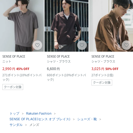
SENSE OF PLACE
SENSE OF PLACE
SENSE OF PLACE
ニット
シャツ・ブラウス
シャツ・ブラウス
2,990
6,600
3,025
円
45
%
OFF
円
円
50
%
OFF
271
ポイント
(
10%ポイントバ
600
ポイント
(
10%ポイントバ
27
ポイント
(
1倍
)
ック
)
ック
)
クーポン対象
クーポン対象
トップ
Rakuten Fashion
SENSE OF PLACE(センス オブ プレイス)
シューズ・靴
サンダル
メンズ