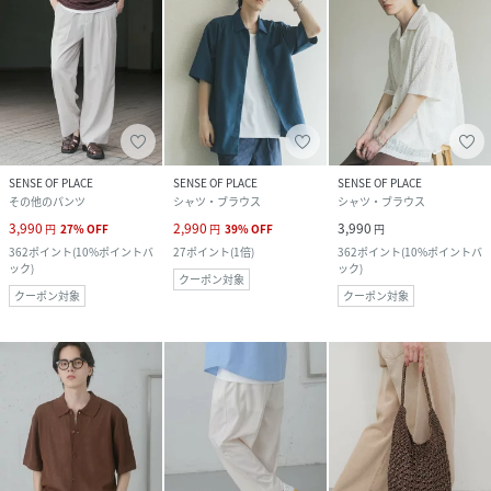
SENSE OF PLACE
SENSE OF PLACE
SENSE OF PLACE
その他のパンツ
シャツ・ブラウス
シャツ・ブラウス
3,990
2,990
3,990
円
27
%
OFF
円
39
%
OFF
円
362
ポイント
(
10%ポイントバ
27
ポイント
(
1倍
)
362
ポイント
(
10%ポイントバ
ック
)
ック
)
クーポン対象
クーポン対象
クーポン対象