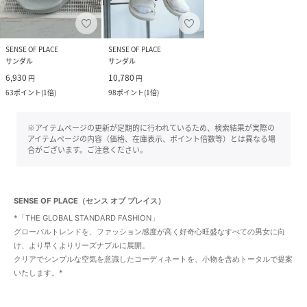
SENSE OF PLACE
SENSE OF PLACE
サンダル
サンダル
6,930
10,780
円
円
63
ポイント
(
1倍
)
98
ポイント
(
1倍
)
※アイテムページの更新が定期的に行われているため、検索結果が実際の
アイテムページの内容（価格、在庫表示、ポイント倍数等）とは異なる場
合がございます。ご注意ください。
SENSE OF PLACE（センス オブ プレイス）
*「THE GLOBAL STANDARD FASHION」
グローバルトレンドを、ファッション感度が高く好奇心旺盛なすべての男女に向
け、より早くよりリーズナブルに展開。
クリアでシンプルな空気を意識したコーディネートを、小物を含めトータルで提案
いたします。*