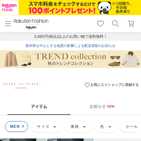
menu
home
search
favorite_border
shopping_cart
lock_outline
メニュー
トップ
検索
お気に入り
カート
ログイン
3,980円(税込)以上のお買い物で送料無料！
熊本県を中心とする地震の影響による配送遅延のお知らせ
favorite_border
お気に入りショップに登録する
アイテム
お知らせ
NEW
arrow_drop_down
arrow_drop_down
arrow_drop_down
MEN
サイズ
価格
色
セール