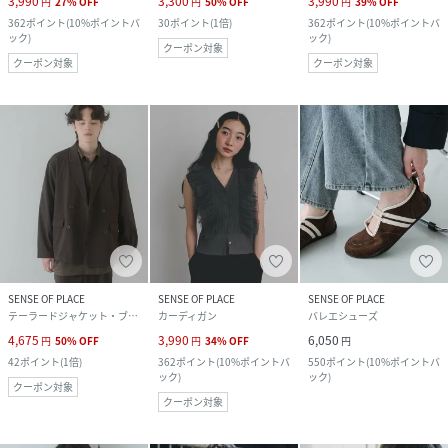
3,990
3,300
3,990
円
27
%
OFF
円
50
%
OFF
円
39
%
OFF
362
ポイント
(
10%ポイントバ
30
ポイント
(
1倍
)
362
ポイント
(
10%ポイントバ
ック
)
ック
)
クーポン対象
クーポン対象
クーポン対象
SENSE OF PLACE
SENSE OF PLACE
SENSE OF PLACE
テーラードジャケット・ブレザー
カーディガン
バレエシューズ
4,675
3,990
6,050
円
50
%
OFF
円
34
%
OFF
円
42
ポイント
(
1倍
)
362
ポイント
(
10%ポイントバ
550
ポイント
(
10%ポイントバ
ック
)
ック
)
クーポン対象
クーポン対象