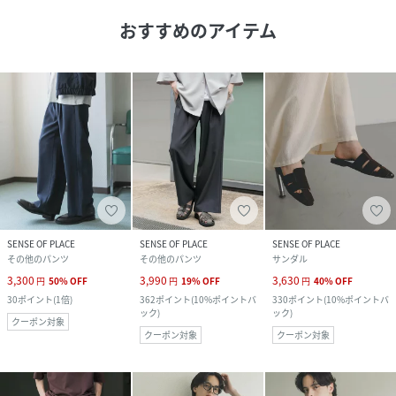
おすすめのアイテム
SENSE OF PLACE
SENSE OF PLACE
SENSE OF PLACE
その他のパンツ
その他のパンツ
サンダル
3,300
3,990
3,630
円
50
%
OFF
円
19
%
OFF
円
40
%
OFF
30
ポイント
(
1倍
)
362
ポイント
(
10%ポイントバ
330
ポイント
(
10%ポイントバ
ック
)
ック
)
クーポン対象
クーポン対象
クーポン対象