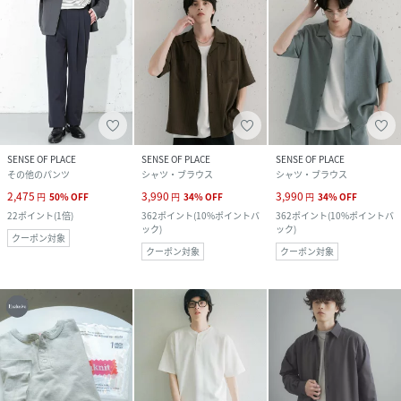
SENSE OF PLACE
SENSE OF PLACE
SENSE OF PLACE
その他のパンツ
シャツ・ブラウス
シャツ・ブラウス
2,475
3,990
3,990
円
50
%
OFF
円
34
%
OFF
円
34
%
OFF
22
ポイント
(
1倍
)
362
ポイント
(
10%ポイントバ
362
ポイント
(
10%ポイントバ
ック
)
ック
)
クーポン対象
クーポン対象
クーポン対象