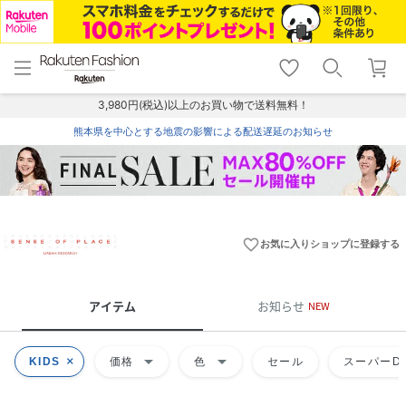
menu
home
search
favorite_border
shopping_cart
lock_outline
メニュー
トップ
検索
お気に入り
カート
ログイン
3,980円(税込)以上のお買い物で送料無料！
熊本県を中心とする地震の影響による配送遅延のお知らせ
favorite_border
お気に入りショップに登録する
アイテム
お知らせ
NEW
arrow_drop_down
arrow_drop_down
KIDS
価格
色
セール
スーパーDE