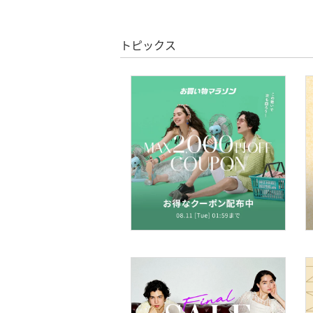
ヘアケア
トピックス
フレグランス
メイク道具・美容器具
コフレ・キット・セット
食器・調理器具・キッチ
ン用品
インテリア・生活雑貨
スマホグッズ・オーディ
オ機器
スポーツ・アウトドア用
品