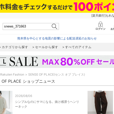
[楽天銀行]もれ
熊本県を中心とする地震の影響による配送遅延のお知らせ
カテゴリから探す
セールから探す
すべてのアイテム
Rakuten Fashion
SENSE OF PLACE(センス オブ プレイス)
E OF PLACE ショップニュース
2026/08/06
シンプルなのにサマになる。抜け感漂うヘンリ
ーネック