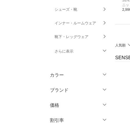
SENSE OF PLACE
SENSE OF PLACE
SEN
ニット
その他のパンツ
ニッ
シューズ・靴
5,500円
6,600円
2,9
インナー・ルームウェア
靴下・レッグウェア
人気順
さらに表示
SENS
ファッション雑貨
カラー
アクセサリー・腕時計
ブランド
財布・ポーチ・ケース
ブランド一覧からさがす >
価格
帽子
円
～
円
割引率
ヘアアクセサリー