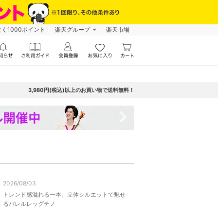
なく1000ポイント
楽天グループ
楽天市場
3,980円(税込)以上のお買い物で送料無料！
navigate_next
2026/08/03
トレンド感溢れる一本。立体シルエットで魅せ
るバレルレッグチノ