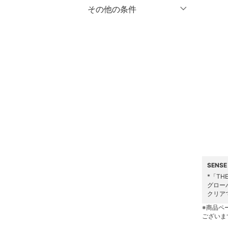
マタニティウェア・ベビ
％OFF
～
％OFF
その他の条件
絞り込み
クリア
絞り込み
ー用品
クーポン対象のみ表示
絞り込み
スーツ・フォーマル
スーパーDEALのみ表示
水着・スイムグッズ
クリア
絞り込み
着物・浴衣・和装小物
スキンケア
ベースメイク
メイクアップ
SENS
*「THE
ネイル
グロー
クリア
ボディケア・オーラルケ
※商品ペ
ございま
ア