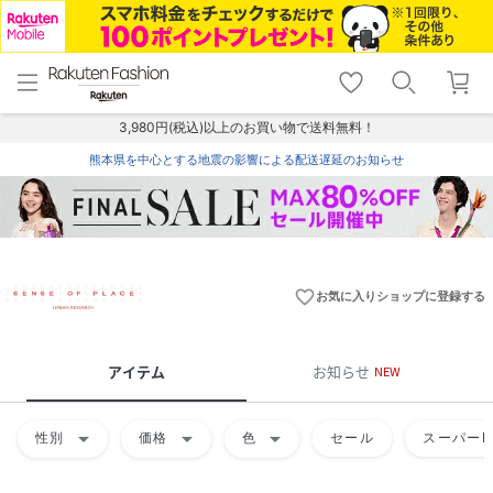
menu
home
search
favorite_border
shopping_cart
lock_outline
メニュー
トップ
検索
お気に入り
カート
ログイン
3,980円(税込)以上のお買い物で送料無料！
熊本県を中心とする地震の影響による配送遅延のお知らせ
favorite_border
お気に入りショップに登録する
アイテム
お知らせ
NEW
arrow_drop_down
arrow_drop_down
arrow_drop_down
性別
価格
色
セール
スーパーD