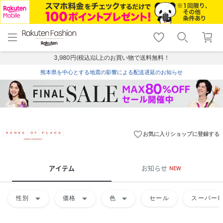
menu
home
search
favorite_border
shopping_cart
lock_outline
メニュー
トップ
検索
お気に入り
カート
ログイン
3,980円(税込)以上のお買い物で送料無料！
熊本県を中心とする地震の影響による配送遅延のお知らせ
favorite_border
お気に入りショップに登録する
アイテム
お知らせ
NEW
arrow_drop_down
arrow_drop_down
arrow_drop_down
性別
価格
色
セール
スーパーD