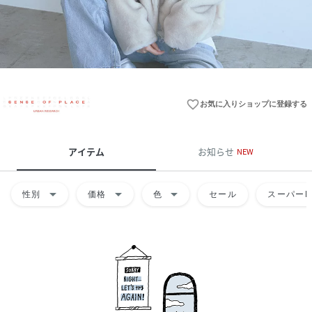
favorite_border
お気に入りショップに登録する
アイテム
お知らせ
NEW
arrow_drop_down
arrow_drop_down
arrow_drop_down
性別
価格
色
セール
スーパーD