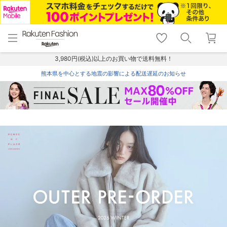
menu
home
search
favorite_border
shopping_cart
lock_outline
メニュー
トップ
検索
お気に入り
カート
ログイン
3,980円(税込)以上のお買い物で送料無料！
熊本県を中心とする地震の影響による配送遅延のお知らせ