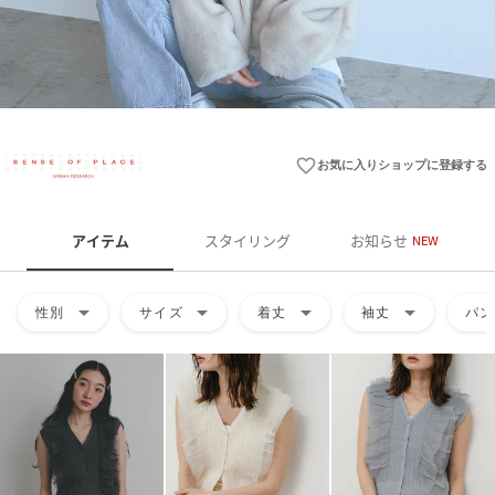
favorite_border
お気に入りショップに登録する
アイテム
スタイリング
お知らせ
NEW
arrow_drop_down
arrow_drop_down
arrow_drop_down
arrow_drop_down
性別
サイズ
着丈
袖丈
パン