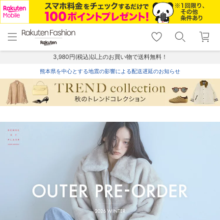
menu
home
search
favorite_border
shopping_cart
lock_outline
メニュー
トップ
検索
お気に入り
カート
ログイン
3,980円(税込)以上のお買い物で送料無料！
熊本県を中心とする地震の影響による配送遅延のお知らせ