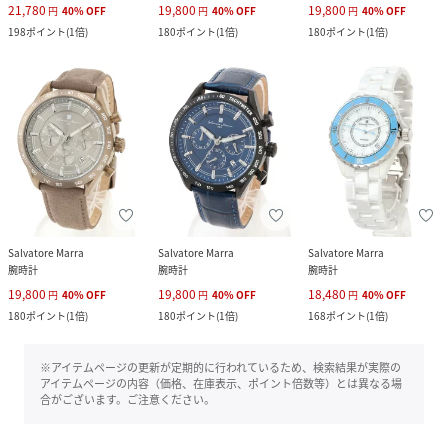
21,780
19,800
19,800
円
40
%
OFF
円
40
%
OFF
円
40
%
OFF
198
ポイント
(
1倍
)
180
ポイント
(
1倍
)
180
ポイント
(
1倍
)
Salvatore Marra
Salvatore Marra
Salvatore Marra
腕時計
腕時計
腕時計
19,800
19,800
18,480
円
40
%
OFF
円
40
%
OFF
円
40
%
OFF
180
ポイント
(
1倍
)
180
ポイント
(
1倍
)
168
ポイント
(
1倍
)
※アイテムページの更新が定期的に行われているため、検索結果が実際の
アイテムページの内容（価格、在庫表示、ポイント倍数等）とは異なる場
合がございます。ご注意ください。