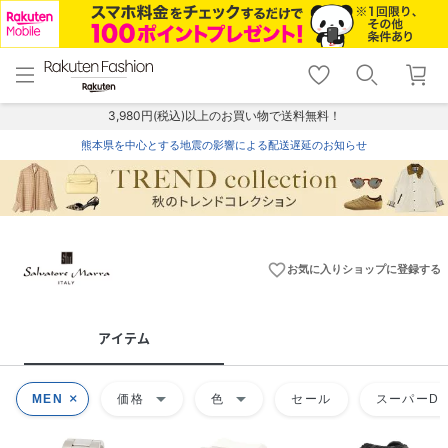
menu
home
search
favorite_border
shopping_cart
lock_outline
メニュー
トップ
検索
お気に入り
カート
ログイン
3,980円(税込)以上のお買い物で送料無料！
熊本県を中心とする地震の影響による配送遅延のお知らせ
favorite_border
お気に入りショップに登録する
アイテム
arrow_drop_down
arrow_drop_down
MEN
価格
色
セール
スーパーDE