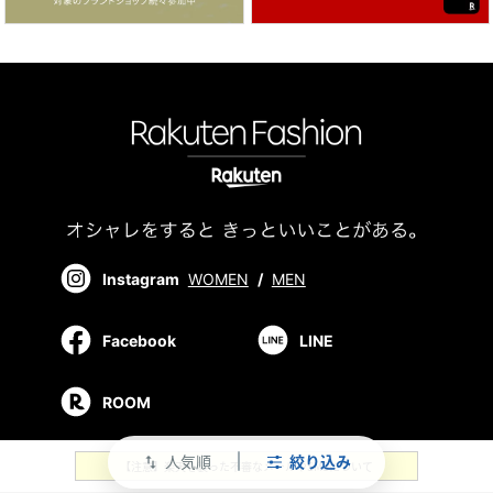
Instagram
WOMEN
/
MEN
Facebook
LINE
ROOM
人気順
絞り込み
swap_vert
【注意】楽天を装った不審なメールやSMSについて