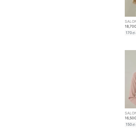
SALON
18,70
170
ポ
SALON
16,50
150
ポ