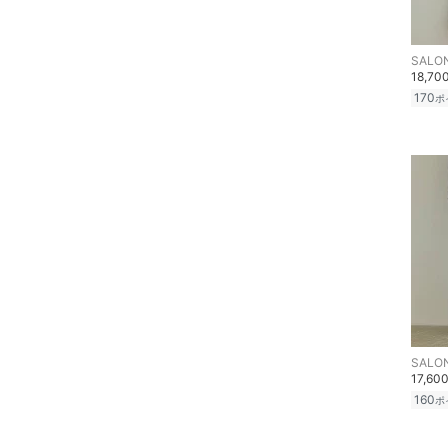
ヘアケア
20
20.5
SALON
21
21.5
フレグランス
18,70
170
ポ
22
22.5
メイク道具・美容器具
23
23.5
コフレ・キット・セット
24
24.5
25
25.5
食器・調理器具・キッチ
ン用品
26
26.5
インテリア・生活雑貨
27
27.5
28
28.5
スマホグッズ・オーディ
オ機器
29
29.5
SALON
17,60
30
30.5
スポーツ・アウトドア用
160
ポ
品
フリー
31