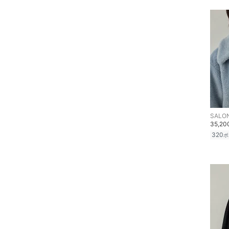
SALON
35,2
320
ポ