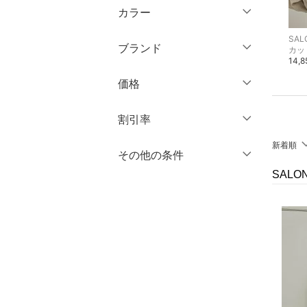
ミドル丈
マタニティウェア・ベビ
カラー
～ 3分丈
長袖
ー用品
靴サイズ（cm）
ロング丈
SALON adam et rope'
SALON adam et rope'
SALO
5分丈・ハーフ
ブランド
カバーオール・ワークジャケット
スウェット・トレーナー
カッ
スーツ・フォーマル
9
9.5
クリア
絞り込み
99,000円
16,500円
14,
クリア
絞り込み
7分丈・クロップド
ブランド一覧からさがす >
10
10.5
価格
水着・スイムグッズ
10分丈
11
11.5
円
～
円
12分丈 ～
割引率
着物・浴衣・和装小物
12
12.5
新着順
スキンケア
クリア
絞り込み
％OFF
～
％OFF
その他の条件
13
13.5
絞り込み
クリア
絞り込み
SALO
14
14.5
ベースメイク
クーポン対象のみ表示
絞り込み
15
15.5
スーパーDEALのみ表示
メイクアップ
16
16.5
クリア
絞り込み
ネイル
17
17.5
18
18.5
ボディケア・オーラルケ
ア
19
19.5