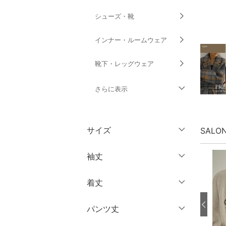
シューズ・靴
インナー・ルームウェア
靴下・レッグウェア
さらに表示
ファッション雑貨
サイズ
SALON
アクセサリー・腕時計
ウェア（S/M/L）
袖丈
財布・ポーチ・ケース
～XS
S
着丈
帽子
ノースリーブ
M
L
半袖
XL
XXL
パンツ丈
ヘアアクセサリー
ショート丈
七分袖・五分袖
3XL～
フリー