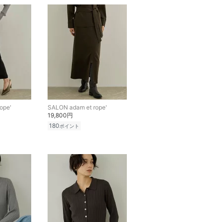
ope'
SALON adam et rope'
19,800円
180
ポイント