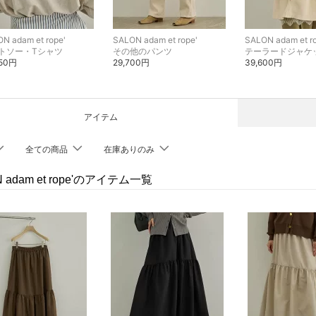
N adam et rope'
SALON adam et rope'
SALON adam et r
トソー・Tシャツ
その他のパンツ
850円
29,700円
39,600円
アイテム
全ての商品
在庫ありのみ
N adam et rope'のアイテム一覧