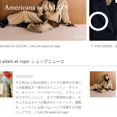
navigate_next
ICANA for SALON｜SALON adam et rope'
PRE ORDER｜SA
N adam et rope' ショップニュース
2026/08/05
大人気のL.L.Bean別注シリーズの新作が公表に
つき販路拡大！現行のストニントン・デイリ
ー・キャリー・トートをベースに、クラシック
ロゴでアレンジした、タフで実用性の高い、ナ
チュラルなカラーが魅力のトートバッグ。通勤
や、レジャーにも様々なシーンで活躍する万能
バッグです。｜SALON adam et rope'