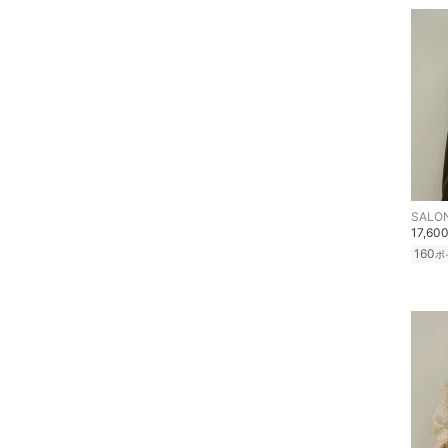
文房具
クリア
絞り込み
ペット用品
福袋・ギフト・その他
SALON
17,60
160
ポ