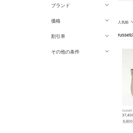
ミドル丈
マタニティウェア・ベビ
ブランド
長袖
ー用品
ロング丈
クリア
絞り込み
ブランド一覧からさがす >
価格
人気順
スーツ・フォーマル
クリア
絞り込み
クリア
絞り込み
russ
円
～
円
割引率
水着・スイムグッズ
％OFF
～
％OFF
その他の条件
着物・浴衣・和装小物
絞り込み
クリア
絞り込み
クーポン対象のみ表示
スキンケア
絞り込み
スーパーDEALのみ表示
ベースメイク
クリア
絞り込み
メイクアップ
ネイル
russet
37,4
ボディケア・オーラルケ
6,800
ア