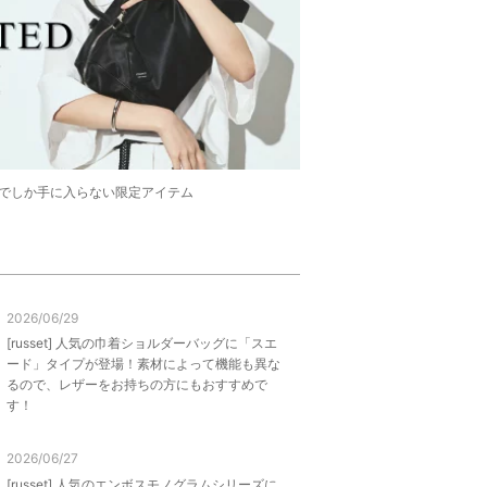
WEBでしか手に入らない限定アイテム
2026/06/29
[russet] 人気の巾着ショルダーバッグに「スエ
ード」タイプが登場！素材によって機能も異な
るので、レザーをお持ちの方にもおすすめで
す！
2026/06/27
[russet] 人気のエンボスモノグラムシリーズに