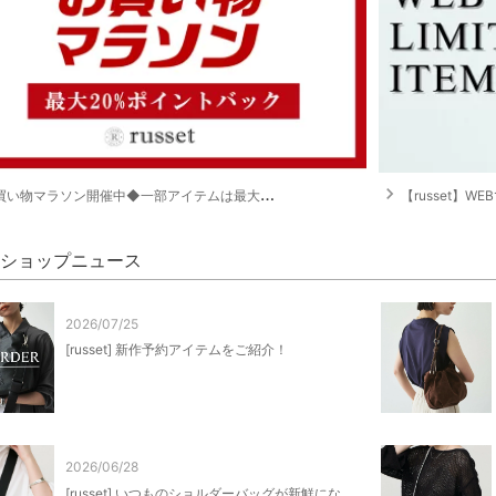
navigate_next
い物マラソン開催中◆一部アイテムは最大20%ポイントバック！
【russet】
et ショップニュース
2026/07/25
[russet] 新作予約アイテムをご紹介！
2026/06/28
[russet] いつものショルダーバッグが新鮮にな