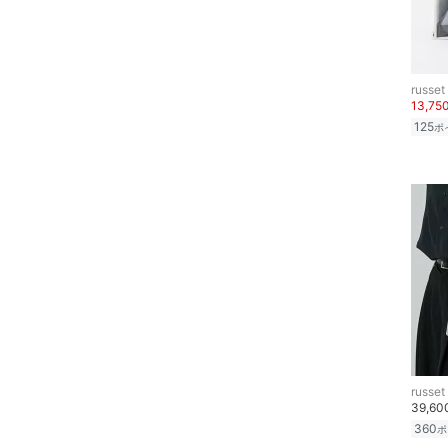
russet
13,75
125
ポ
russet
39,6
360
ポ