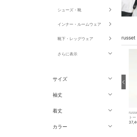
シューズ・靴
インナー・ルームウェア
russ
靴下・レッグウェア
さらに表示
ファッション雑貨
サイズ
アクセサリー・腕時計
ウェア（S/M/L）
袖丈
財布・ポーチ・ケース
～XS
S
着丈
帽子
russet
russet
russ
ノースリーブ
M
L
トートバッグ
チャーム・キーチェーン
トー
30,800円
4,950円
37,
半袖
XL
XXL
カラー
ヘアアクセサリー
ショート丈
七分袖・五分袖
3XL～
フリー