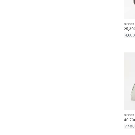
文房具
ペット用品
russet
25,3
福袋・ギフト・その他
4,600
russet
40,7
7,400