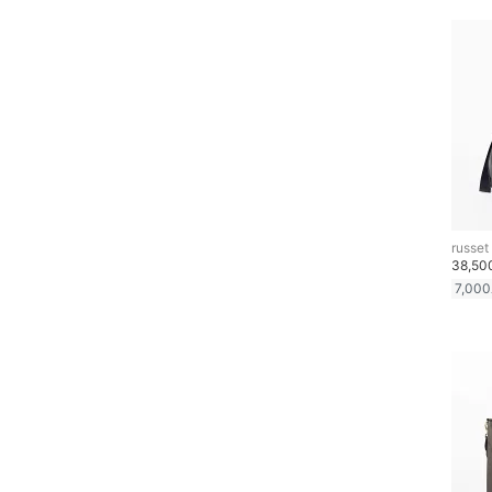
ヘアケア
フレグランス
メイク道具・美容器具
コフレ・キット・セット
食器・調理器具・キッチ
russet
ン用品
38,5
7,000
インテリア・生活雑貨
スマホグッズ・オーディ
オ機器
スポーツ・アウトドア用
品