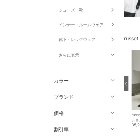
シューズ・靴
インナー・ルームウェア
russ
靴下・レッグウェア
さらに表示
ファッション雑貨
カラー
アクセサリー・腕時計
ブランド
財布・ポーチ・ケース
ブランド一覧からさがす >
価格
帽子
russet
russet
russ
ン雑貨
トートバッグ
ショルダーバッグ
ショ
38,500円
28,600円
35,
円
～
円
割引率
ヘアアクセサリー