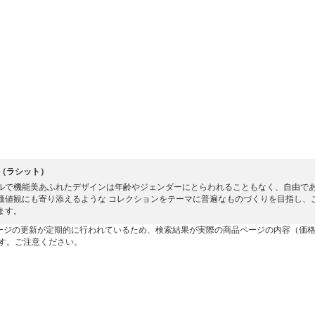
et（ラシット）
ルで機能美あふれたデザインは年齢やジェンダーにとらわれることもなく、自由で
価値観にも寄り添えるような コレクションをテーマに普遍なものづくりを目指し、
ます。
ージの更新が定期的に行われているため、検索結果が実際の商品ページの内容（価
す。ご注意ください。