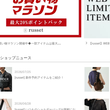
navigate_next
い物マラソン開催中◆一部アイテムは最大20%ポイントバック！
【russet】
et ショップニュース
2026/07/25
[russet] 新作予約アイテムをご紹介！
2026/06/28
[russet] いつものショルダーバッグが新鮮にな