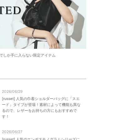
WEBでしか手に入らない限定アイテム
2026/06/29
[russet] 人気の巾着ショルダーバッグに「スエ
ード」タイプが登場！素材によって機能も異な
るので、レザーをお持ちの方にもおすすめで
す！
2026/06/27
[russet] 人気のエンボスモノグラムシリーズに