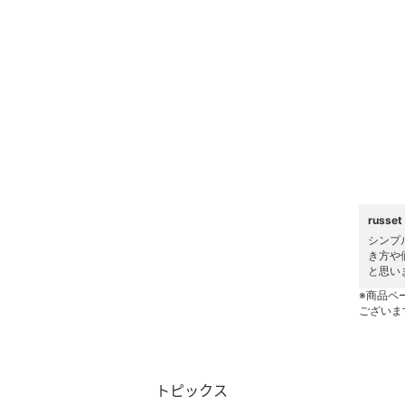
ヘアケア
フレグランス
メイク道具・美容器具
コフレ・キット・セット
食器・調理器具・キッチ
ン用品
russ
シンプ
インテリア・生活雑貨
き方や
と思い
スマホグッズ・オーディ
※商品ペ
ございま
オ機器
スポーツ・アウトドア用
品
トピックス