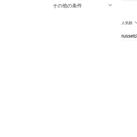
マタニティウェア・ベビ
％OFF
～
％OFF
その他の条件
絞り込み
クリア
絞り込み
ー用品
クーポン対象のみ表示
絞り込み
人気順
スーツ・フォーマル
スーパーDEALのみ表示
russ
水着・スイムグッズ
クリア
絞り込み
着物・浴衣・和装小物
スキンケア
ベースメイク
メイクアップ
ネイル
ボディケア・オーラルケ
ア