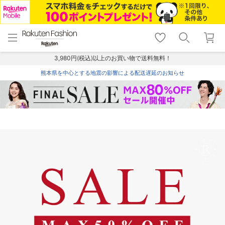
menu
home
search
favorite_border
shopping_cart
lock_outline
メニュー
トップ
検索
お気に入り
カート
ログイン
3,980円(税込)以上のお買い物で送料無料！
熊本県を中心とする地震の影響による配送遅延のお知らせ