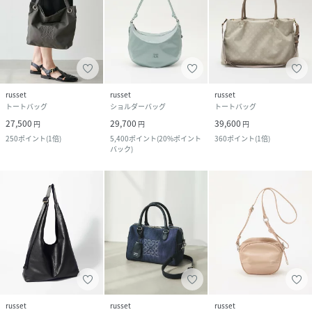
russet
russet
russet
トートバッグ
ショルダーバッグ
トートバッグ
27,500
29,700
39,600
円
円
円
250
ポイント
(
1倍
)
5,400
ポイント
(
20%ポイント
360
ポイント
(
1倍
)
バック
)
russet
russet
russet