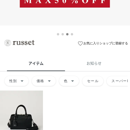
favorite_border
お気に入りショップに登録する
アイテム
お知らせ
arrow_drop_down
arrow_drop_down
arrow_drop_down
性別
価格
色
セール
スーパーD