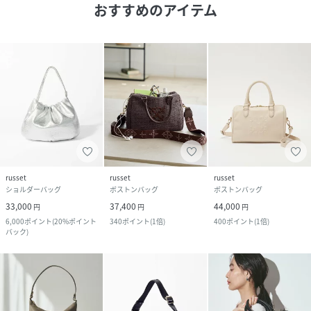
おすすめのアイテム
russet
russet
russet
ショルダーバッグ
ボストンバッグ
ボストンバッグ
33,000
37,400
44,000
円
円
円
6,000
ポイント
(
20%ポイント
340
ポイント
(
1倍
)
400
ポイント
(
1倍
)
バック
)