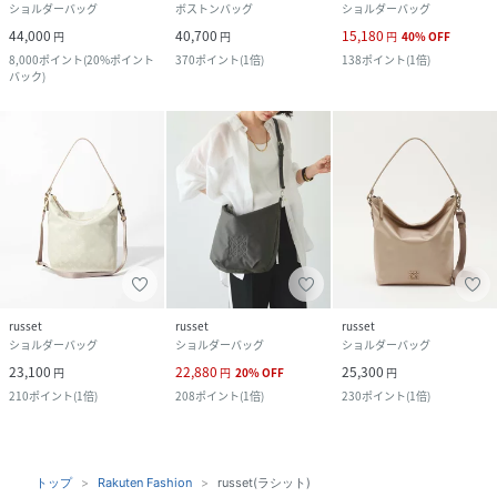
ショルダーバッグ
ボストンバッグ
ショルダーバッグ
44,000
40,700
15,180
円
円
円
40
%
OFF
8,000
ポイント
(
20%ポイント
370
ポイント
(
1倍
)
138
ポイント
(
1倍
)
バック
)
russet
russet
russet
ショルダーバッグ
ショルダーバッグ
ショルダーバッグ
23,100
22,880
25,300
円
円
20
%
OFF
円
210
ポイント
(
1倍
)
208
ポイント
(
1倍
)
230
ポイント
(
1倍
)
トップ
Rakuten Fashion
russet(ラシット)