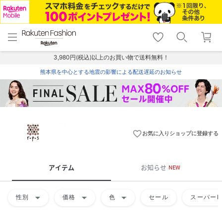
menu
home
search
favorite_border
shopping_cart
lock_outline
メニュー
トップ
検索
お気に入り
カート
ログイン
3,980円(税込)以上のお買い物で送料無料！
熊本県を中心とする地震の影響による配送遅延のお知らせ
favorite_border
お気に入りショップに登録する
アイテム
お知らせ
NEW
arrow_drop_down
arrow_drop_down
arrow_drop_down
性別
価格
色
セール
スーパーD