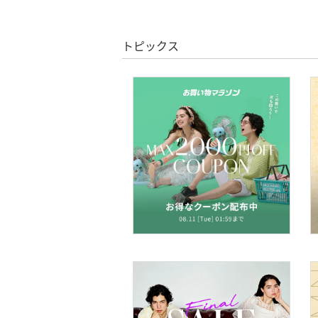
ヘアケア
トピックス
フレグランス
メイク道具・美容器具
コフレ・キット・セット
食器・調理器具・キッチ
ン用品
インテリア・生活雑貨
スマホグッズ・オーディ
オ機器
スポーツ・アウトドア用
品