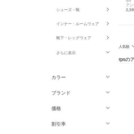
rps
rps
rps
カットソー・Tシャツ
スウェット・トレーナー
アン
シューズ・靴
1,399円
1,999円
2,3
インナー・ルームウェア
靴下・レッグウェア
人気順
さらに表示
rps
ファッション雑貨
カラー
アクセサリー・腕時計
ブランド
財布・ポーチ・ケース
ブランド一覧からさがす >
価格
帽子
円
～
円
割引率
ヘアアクセサリー