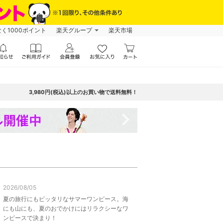
なく1000ポイント
楽天グループ
楽天市場
3,980円(税込)以上のお買い物で送料無料！
navigate_next
2026/08/05
夏の旅行にもピッタリなサマーワンピース。海
にも山にも、夏のおでかけにはリラクシーなワ
ンピースで決まり！