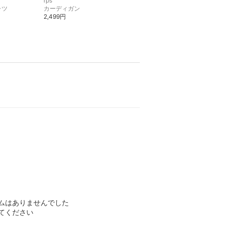
rps
rps
ャツ
カーディガン
その他のトップス
2,499円
1,999円
ムはありませんでした
てください