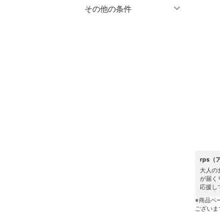
マタニティウェア・ベビ
％OFF
～
％OFF
その他の条件
絞り込み
クリア
絞り込み
ー用品
クーポン対象のみ表示
絞り込み
スーツ・フォーマル
スーパーDEALのみ表示
水着・スイムグッズ
クリア
絞り込み
着物・浴衣・和装小物
スキンケア
ベースメイク
メイクアップ
rps
大人の
ネイル
が届く
応援し
ボディケア・オーラルケ
※商品ペ
ございま
ア