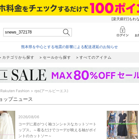
[楽天銀行]もれ
熊本県を中心とする地震の影響による配送遅延のお知らせ
カテゴリから探す
セールから探す
すべてのアイテム
Rakuten Fashion
rps(アールピーエス)
 ショップニュース
2026/08/06
コーデに差がつく袖コンシャスなカットソート
ップス。～着るだけでコーデが映える袖がポイ
ントのカットソー～