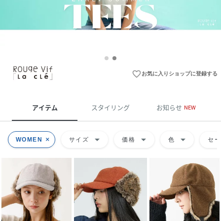
favorite_border
お気に入りショップに登録する
アイテム
スタイリング
お知らせ
NEW
arrow_drop_down
arrow_drop_down
arrow_drop_down
WOMEN
サイズ
価格
色
セ