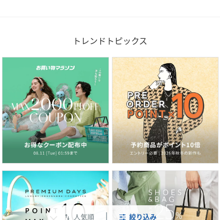
トレンドトピックス
人気順
絞り込み
swap_vert