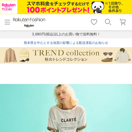
menu
home
search
favorite_border
shopping_cart
lock_outline
メニュー
トップ
検索
お気に入り
カート
ログイン
3,980円(税込)以上のお買い物で送料無料！
熊本県を中心とする地震の影響による配送遅延のお知らせ