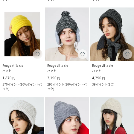
Rouge vif la cle
Rouge vif la cle
Rouge vif la cle
ハット
ハット
ハット
1,870
3,190
4,290
円
円
円
170
ポイント
(
10%ポイントバ
290
ポイント
(
10%ポイントバ
39
ポイント
(
1倍
)
ック
)
ック
)