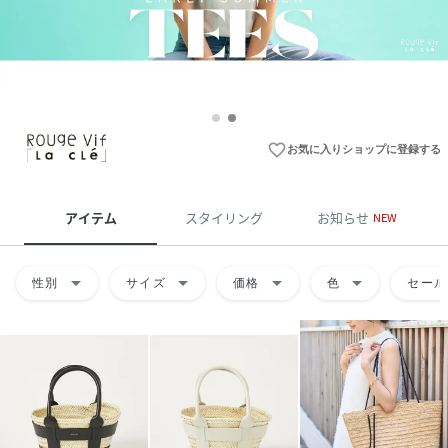
favorite_border
お気に入りショップに登録する
アイテム
スタイリング
お知らせ
NEW
arrow_drop_down
arrow_drop_down
arrow_drop_down
arrow_drop_down
性別
サイズ
価格
色
セール