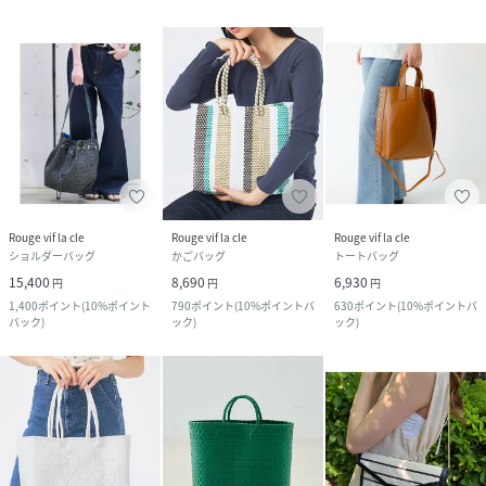
Rouge vif la cle
Rouge vif la cle
Rouge vif la cle
ショルダーバッグ
かごバッグ
トートバッグ
15,400
8,690
6,930
円
円
円
1,400
ポイント
(
10%ポイント
790
ポイント
(
10%ポイントバ
630
ポイント
(
10%ポイントバ
バック
)
ック
)
ック
)