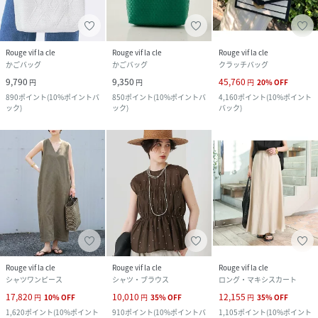
Rouge vif la cle
Rouge vif la cle
Rouge vif la cle
かごバッグ
かごバッグ
クラッチバッグ
9,790
9,350
45,760
円
円
円
20
%
OFF
890
ポイント
(
10%ポイントバ
850
ポイント
(
10%ポイントバ
4,160
ポイント
(
10%ポイント
ック
)
ック
)
バック
)
Rouge vif la cle
Rouge vif la cle
Rouge vif la cle
シャツワンピース
シャツ・ブラウス
ロング・マキシスカート
17,820
10,010
12,155
円
10
%
OFF
円
35
%
OFF
円
35
%
OFF
1,620
ポイント
(
10%ポイント
910
ポイント
(
10%ポイントバ
1,105
ポイント
(
10%ポイント