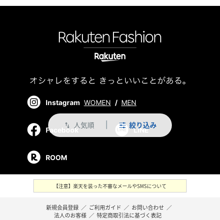
Instagram
WOMEN
/
MEN
人気順
絞り込み
swap_vert
Facebook
LINE
ROOM
【注意】楽天を装った不審なメールやSMSについて
新規会員登録
／
ご利用ガイド
／
お問い合わせ
／
法人のお客様
／
特定商取引法に基づく表記