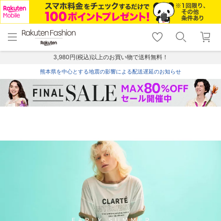
menu
home
search
favorite_border
shopping_cart
lock_outline
メニュー
トップ
検索
お気に入り
カート
ログイン
3,980円(税込)以上のお買い物で送料無料！
熊本県を中心とする地震の影響による配送遅延のお知らせ