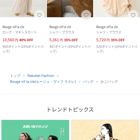
Rouge vif la cle
Rouge vif la cle
Rouge vif la cle
ロング・マキシスカート
シャツ・ブラウス
シャツ・ブラウス
10,560
5,361
5,720
円
40
%
OFF
円
35
%
OFF
円
35
%
OFF
960
ポイント
(
10%ポイントバ
487
ポイント
(
10%ポイントバ
520
ポイント
(
10%ポイントバ
ック
)
ック
)
ック
)
トップ
Rakuten Fashion
Rouge vif la cle(ルージュ・ヴィフ ラクレ)
バッグ
かごバッグ
トレンドトピックス