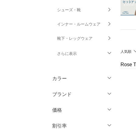
シューズ・靴
インナー・ルームウェア
靴下・レッグウェア
人気順
さらに表示
Rose
ファッション雑貨
カラー
アクセサリー・腕時計
ブランド
財布・ポーチ・ケース
ブランド一覧からさがす >
価格
帽子
円
～
円
割引率
ヘアアクセサリー