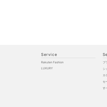
Service
S
Rakuten Fashion
ブ
LUXURY
シ
カ
セ
す