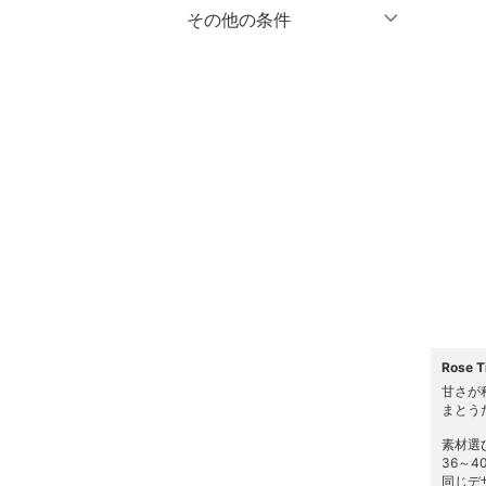
マタニティウェア・ベビ
％OFF
～
％OFF
その他の条件
絞り込み
クリア
絞り込み
ー用品
クーポン対象のみ表示
絞り込み
スーツ・フォーマル
スーパーDEALのみ表示
水着・スイムグッズ
クリア
絞り込み
着物・浴衣・和装小物
スキンケア
ベースメイク
メイクアップ
Rose
ネイル
甘さが
まとう
ボディケア・オーラルケ
素材選
ア
36～
同じデ