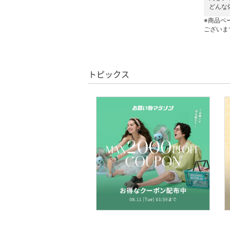
どんな
ヘアケア
※商品ペ
ございま
フレグランス
メイク道具・美容器具
トピックス
コフレ・キット・セット
食器・調理器具・キッチ
ン用品
インテリア・生活雑貨
スマホグッズ・オーディ
オ機器
スポーツ・アウトドア用
品