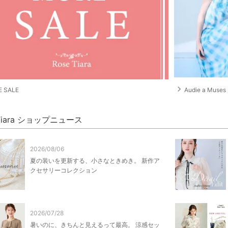
navigate_next
 SALE
Audie a Muses
 Tiara ショップニュース
2026/08/06
夏の装いを更新する、小さなときめき。 新作ア
クセサリーコレクション
2026/07/28
暑いのに、きちんと見えるって最高。 涼感セッ