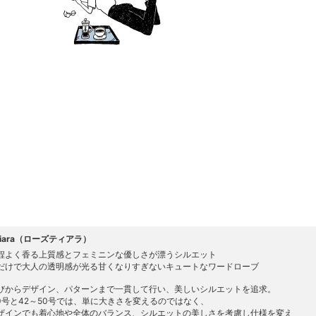
 Tiara（ローズティアラ）
程よく香る上質感とフェミニンな優しさが漂うシルエット
だけで大人の透明感が光る甘くなりすぎないキュートなワードローブ
びからデザイン、パターンまで一貫して行い、美しいシルエットを追求。
40号と42～50号では、単に大きさを変えるのではなく、
ザインでも着心地や全体のバランス、シルエットの美しさを考慮し仕様を変え