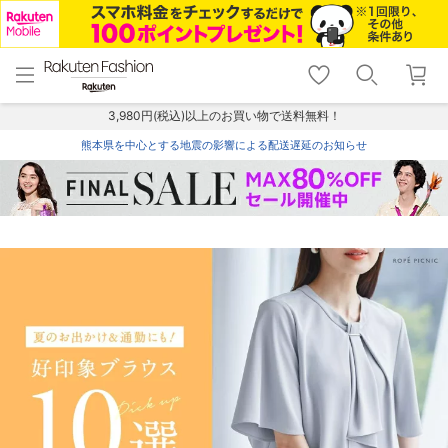
menu
home
search
favorite_border
shopping_cart
lock_outline
メニュー
トップ
検索
お気に入り
カート
ログイン
3,980円(税込)以上のお買い物で送料無料！
熊本県を中心とする地震の影響による配送遅延のお知らせ