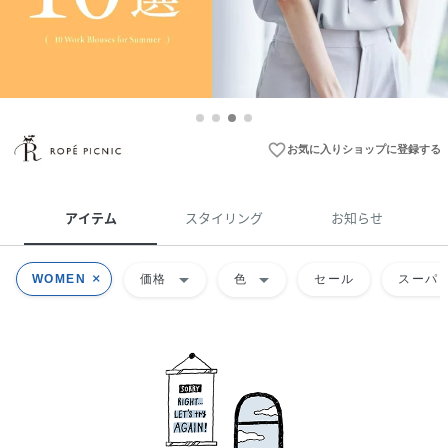
favorite_border
お気に入りショップに登録する
アイテム
スタイリング
お知らせ
arrow_drop_down
arrow_drop_down
WOMEN
価格
色
セール
スーパー