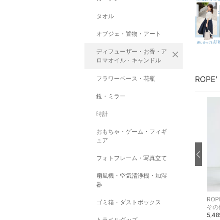
タオル
オブジェ・置物・アート
ディフューザー・お香・ア
close
ロマオイル・キャンドル
ROPE
フラワーベース・花瓶
鏡・ミラー
時計
おもちゃ・ゲーム・フィギ
ュア
フォトフレーム・写真立て
扇風機・空気清浄機・加湿
器
ROPE' PICNIC
ROPE' PICNIC
ROPE
ゴミ箱・ダストボックス
シャツ・ブラウス
カーディガン
その
5,694円
5,694円
5,4
5%OFF
5%OFF
トラベルグッズ