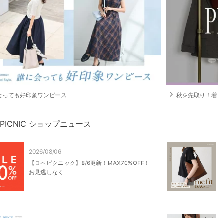
navigate_next
会っても好印象ワンピース
秋を先取り！着回
' PICNIC ショップニュース
2026/08/06
【ロペピクニック】8/6更新！MAX70%OFF！
お見逃しなく