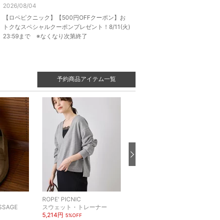
2026/08/04
【ロペピクニック】【500円OFFクーポン】お
トクなスペシャルクーポンプレゼント！8/11(火)
23:59まで ※なくなり次第終了
予約商品アイテム一覧
ROPE' PICNIC
ROPE' PICNIC
ASSAGE
スウェット・トレーナー
ワンピース
5,214円
8,548円
5%OFF
5%OFF