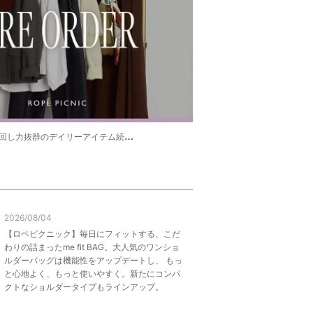
し力抜群のデイリーアイテム続々と登場☆
2026/08/04
【ロペピクニック】毎日にフィットする、こだ
わりの詰まったme fit BAG。大人気のワンショ
ルダーバッグは機能性をアップデートし、 もっ
と心地よく、もっと使いやすく。新たにコンパ
クトなショルダータイプもラインアップ。