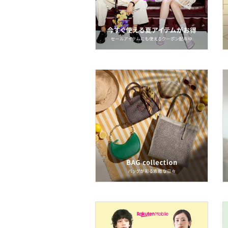
フレグランス
メイク道具・美容器具
コフレ・キット・セット
食器・調理器具・キッチ
ン用品
スマホグッズ・オーディ
オ機器
スポーツ・アウトドア用
品
文房具
ペット用品