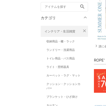
search
カテゴリ
close
インテリア・生活雑貨
収納用品・棚・ラック
navigate_next
誰に
ランドリー・洗濯用品
トイレ用品・バス用品
ROPE
ライト・照明器具
カーペット・ラグ・マット
クッション・クッションカ
バー
ブランケット・ひざ掛け
カーテン