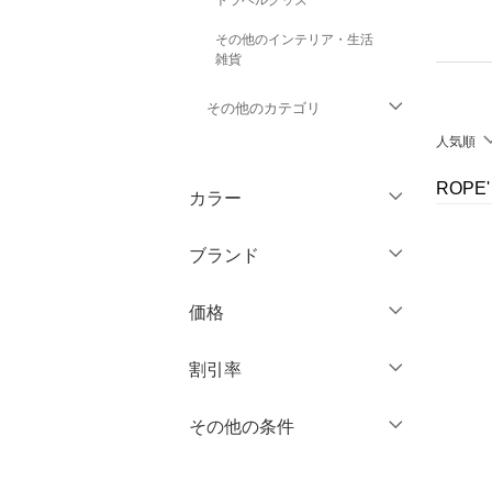
その他のインテリア・生活
雑貨
その他のカテゴリ
人気順
トップス
ROPE
カラー
ジャケット・アウター
ブランド
パンツ
ブランド一覧からさがす >
価格
ワンピース・ドレス
円
～
円
割引率
スカート
オールインワン・オーバ
％OFF
～
％OFF
その他の条件
絞り込み
クリア
絞り込み
ーオール
クーポン対象のみ表示
絞り込み
バッグ