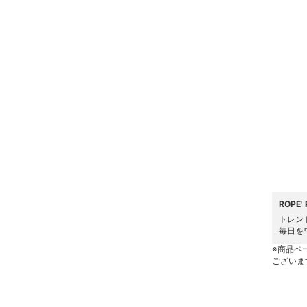
スーパーDEALのみ表示
シューズ・靴
クリア
絞り込み
インナー・ルームウェア
靴下・レッグウェア
ファッション雑貨
アクセサリー・腕時計
財布・ポーチ・ケース
ROPE
トレン
帽子
毎日を
※商品ペ
ヘアアクセサリー
ございま
マタニティウェア・ベビ
ー用品