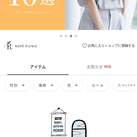
favorite_border
お気に入りショップに登録する
アイテム
お知らせ
NEW
arrow_drop_down
arrow_drop_down
arrow_drop_down
性別
価格
色
セール
スーパーD