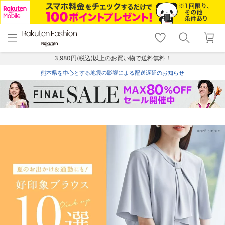
menu
home
search
favorite_border
shopping_cart
lock_outline
メニュー
トップ
検索
お気に入り
カート
ログイン
3,980円(税込)以上のお買い物で送料無料！
熊本県を中心とする地震の影響による配送遅延のお知らせ