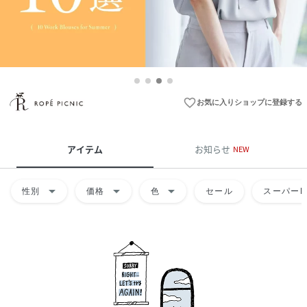
favorite_border
お気に入りショップに登録する
アイテム
お知らせ
NEW
arrow_drop_down
arrow_drop_down
arrow_drop_down
性別
価格
色
セール
スーパーD