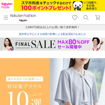
menu
home
search
favorite_border
shopping_cart
lock_outline
メニュー
トップ
検索
お気に入り
カート
ログイン
3,980円(税込)以上のお買い物で送料無料！
熊本県を中心とする地震の影響による配送遅延のお知らせ