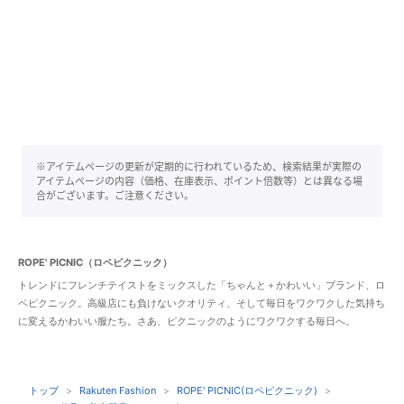
※アイテムページの更新が定期的に行われているため、検索結果が実際の
アイテムページの内容（価格、在庫表示、ポイント倍数等）とは異なる場
合がございます。ご注意ください。
ROPE' PICNIC（ロペピクニック）
トレンドにフレンチテイストをミックスした「ちゃんと＋かわいい」ブランド、ロ
ペピクニック。高級店にも負けないクオリティ、そして毎日をワクワクした気持ち
に変えるかわいい服たち。さあ、ピクニックのようにワクワクする毎日へ。
トップ
Rakuten Fashion
ROPE' PICNIC(ロペピクニック)