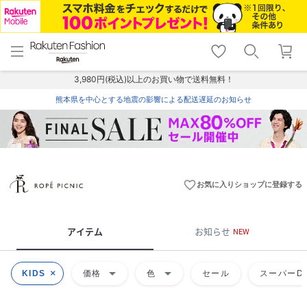
menu
home
search
favorite_border
shopping_cart
lock_outline
メニュー
トップ
検索
お気に入り
カート
ログイン
3,980円(税込)以上のお買い物で送料無料！
熊本県を中心とする地震の影響による配送遅延のお知らせ
favorite_border
お気に入りショップに登録する
アイテム
お知らせ
NEW
arrow_drop_down
arrow_drop_down
KIDS
価格
色
セール
スーパーDE