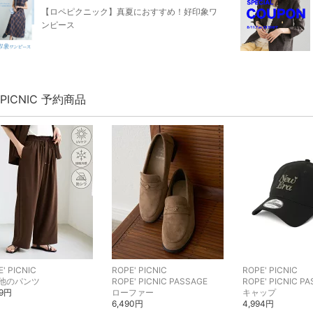
【ロペピクニック】真夏におすすめ！好印象ワ
ンピース
' PICNIC 予約商品
' PICNIC
ROPE' PICNIC
ROPE' PICNIC
他のパンツ
ROPE' PICNIC PASSAGE
ROPE' PICNIC P
89円
ローファー
キャップ
6,490円
4,994円