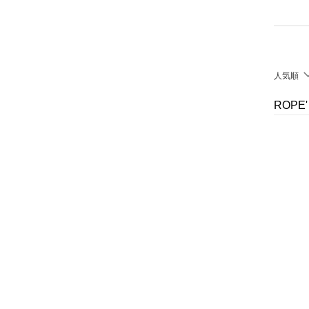
クリア
絞り込み
インナー・ルームウェア
靴下・レッグウェア
人気順
ファッション雑貨
ROPE
アクセサリー・腕時計
財布・ポーチ・ケース
帽子
ヘアアクセサリー
マタニティウェア・ベビ
ー用品
スーツ・フォーマル