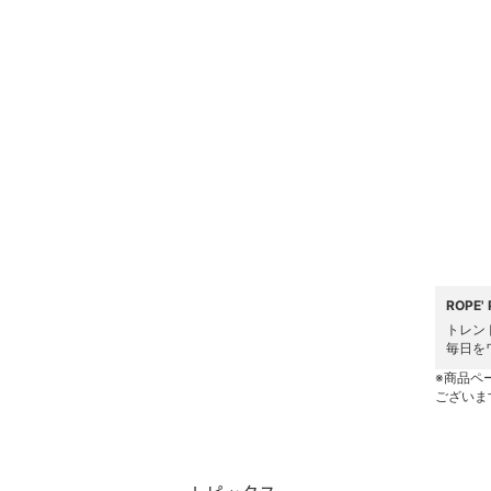
水着・スイムグッズ
着物・浴衣・和装小物
スキンケア
ベースメイク
メイクアップ
ネイル
ROPE
トレン
ボディケア・オーラルケ
毎日を
ア
※商品ペ
ございま
ヘアケア
フレグランス