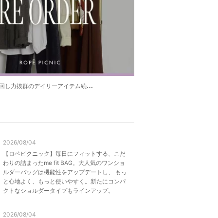
し力抜群のデイリーアイテム続々と登場☆
2026/08/04
【ロペピクニック】毎日にフィットする、こだ
わりの詰まったme fit BAG。大人気のワンショ
ルダーバッグは機能性をアップデートし、 もっ
と心地よく、もっと使いやすく。新たにコンパ
クトなショルダータイプもラインアップ。
2026/08/04