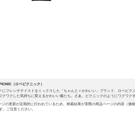
' PICNIC（ロペピクニック）
ドにフレンチテイストをミックスした「ちゃんと＋かわいい」ブランド、ロペピク
ワクワクした気持ちに変えるかわいい服たち。さあ、ピクニックのようにワクワク
ージの更新が定期的に行われているため、検索結果が実際の商品ページの内容（価
す。ご注意ください。