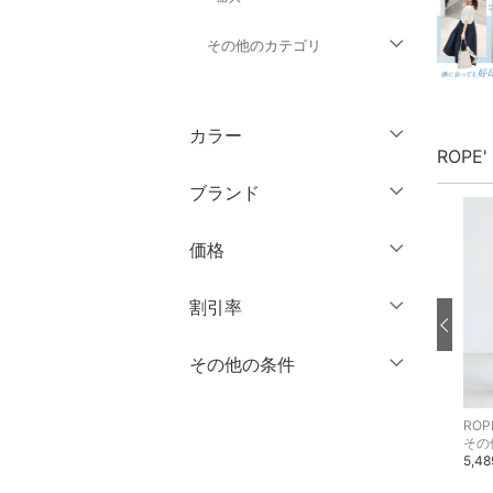
その他のカテゴリ
トップス
カラー
ジャケット・アウター
ROPE
ブランド
パンツ
ブランド一覧からさがす >
価格
ワンピース・ドレス
円
～
円
割引率
スカート
オールインワン・オーバ
％OFF
～
％OFF
その他の条件
絞り込み
クリア
絞り込み
ーオール
クーポン対象のみ表示
ROPE' PICNIC
ROPE' PICNIC
ROPE
絞り込み
バッグ
シャツ・ブラウス
シャツ・ブラウス
その
スーパーDEALのみ表示
5,995円
5,995円
5,4
シューズ・靴