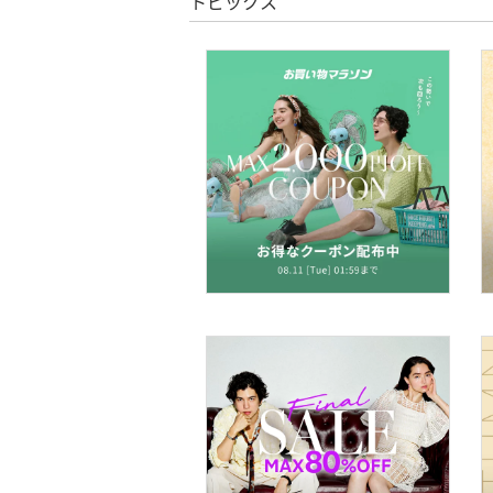
トピックス
コフレ・キット・セット
食器・調理器具・キッチ
ン用品
インテリア・生活雑貨
スマホグッズ・オーディ
オ機器
スポーツ・アウトドア用
品
文房具
ペット用品
福袋・ギフト・その他