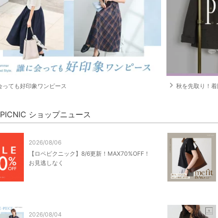
navigate_next
会っても好印象ワンピース
秋を先取り！着回
' PICNIC ショップニュース
2026/08/06
【ロペピクニック】8/6更新！MAX70%OFF！
お見逃しなく
2026/08/04