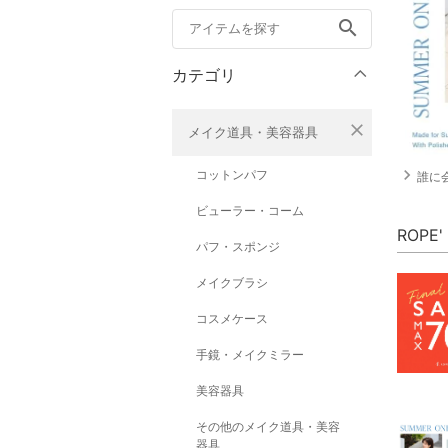
search
カテゴリ
close
メイク道具・美容器具
navigate_next
コットンパフ
誰に
ビューラー・コーム
ROPE
パフ・スポンジ
メイクブラシ
コスメケース
手鏡・メイクミラー
美容器具
その他のメイク道具・美容
器具