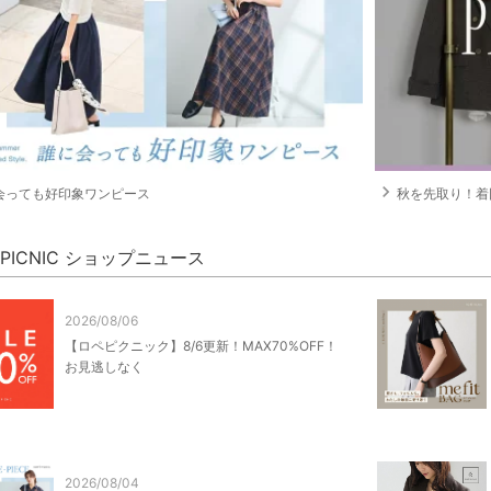
navigate_next
会っても好印象ワンピース
秋を先取り！着回
' PICNIC ショップニュース
2026/08/06
【ロペピクニック】8/6更新！MAX70%OFF！
お見逃しなく
2026/08/04