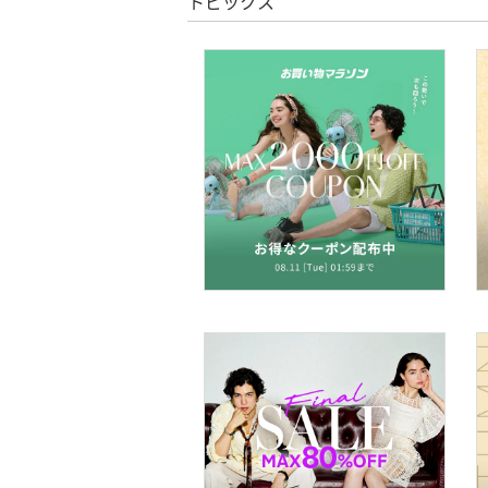
トピックス
コフレ・キット・セット
食器・調理器具・キッチ
ン用品
インテリア・生活雑貨
スマホグッズ・オーディ
オ機器
スポーツ・アウトドア用
品
文房具
ペット用品
福袋・ギフト・その他