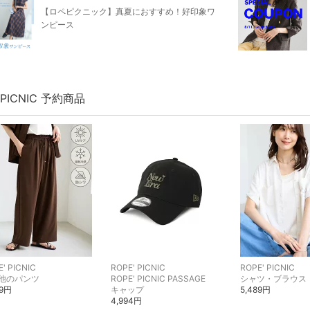
【ロペピクニック】真夏におすすめ！好印象ワ
ンピース
' PICNIC 予約商品
' PICNIC
ROPE' PICNIC
ROPE' PICNIC
他のパンツ
ROPE' PICNIC PASSAGE
シャツ・ブラウス
89円
キャップ
5,489円
4,994円