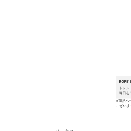
水着・スイムグッズ
着物・浴衣・和装小物
スキンケア
ベースメイク
メイクアップ
ネイル
ROPE
ボディケア・オーラルケ
トレン
ア
毎日を
※商品ペ
ヘアケア
ございま
フレグランス
メイク道具・美容器具