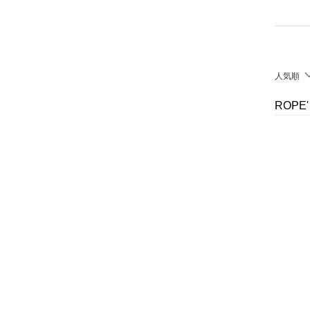
シューズ・靴
クリア
絞り込み
インナー・ルームウェア
靴下・レッグウェア
人気順
ファッション雑貨
ROPE
アクセサリー・腕時計
財布・ポーチ・ケース
帽子
ヘアアクセサリー
マタニティウェア・ベビ
ー用品