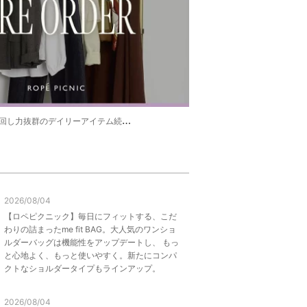
し力抜群のデイリーアイテム続々と登場☆
2026/08/04
【ロペピクニック】毎日にフィットする、こだ
わりの詰まったme fit BAG。大人気のワンショ
ルダーバッグは機能性をアップデートし、 もっ
と心地よく、もっと使いやすく。新たにコンパ
クトなショルダータイプもラインアップ。
2026/08/04