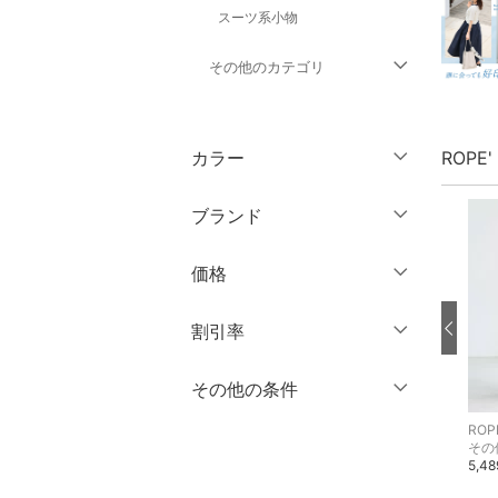
スーツ系小物
その他のカテゴリ
トップス
カラー
ROPE
ジャケット・アウター
ブランド
パンツ
ブランド一覧からさがす >
価格
ワンピース・ドレス
円
～
円
割引率
スカート
オールインワン・オーバ
％OFF
～
％OFF
その他の条件
絞り込み
クリア
絞り込み
ーオール
ROPE' PICNIC
ROPE' PICNIC
ROPE
クーポン対象のみ表示
その他のスカート
その他のスカート
その
絞り込み
バッグ
6,490円
6,490円
5,4
スーパーDEALのみ表示