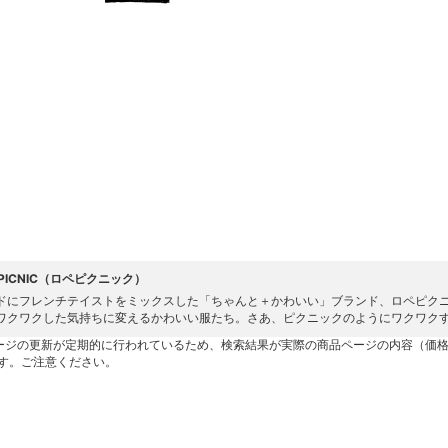
' PICNIC（ロペピクニック）
ドにフレンチテイストをミックスした「ちゃんと＋かわいい」ブランド、ロペピク
ワクワクした気持ちに変えるかわいい服たち。さあ、ピクニックのようにワクワク
ージの更新が定期的に行われているため、検索結果が実際の商品ページの内容（価
す。ご注意ください。