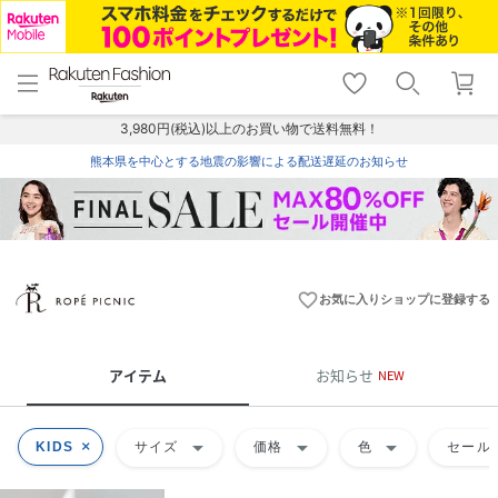
menu
home
search
favorite_border
shopping_cart
lock_outline
メニュー
トップ
検索
お気に入り
カート
ログイン
3,980円(税込)以上のお買い物で送料無料！
熊本県を中心とする地震の影響による配送遅延のお知らせ
favorite_border
お気に入りショップに登録する
アイテム
お知らせ
NEW
arrow_drop_down
arrow_drop_down
arrow_drop_down
KIDS
サイズ
価格
色
セール