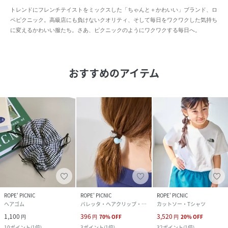
トレンドにフレンチテイストをミックスした「ちゃんと＋かわいい」ブランド、ロ
ペピクニック。高級店にも負けないクオリティ、そして毎日をワクワクした気持ち
に変えるかわいい服たち。さあ、ピクニックのようにワクワクする毎日へ。
おすすめのアイテム
ROPE' PICNIC
ROPE' PICNIC
ROPE' PICNIC
ヘアゴム
バレッタ・ヘアクリップ・ヘアピン
カットソー・Tシャツ
1,100
396
3,520
円
円
70
%
OFF
円
20
%
OFF
10
ポイント
(
1倍
)
3
ポイント
(
1倍
)
32
ポイント
(
1倍
)