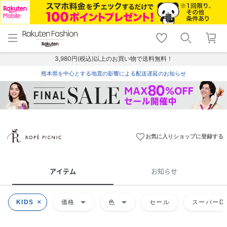
menu
home
search
favorite_border
shopping_cart
lock_outline
メニュー
トップ
検索
お気に入り
カート
ログイン
3,980円(税込)以上のお買い物で送料無料！
熊本県を中心とする地震の影響による配送遅延のお知らせ
favorite_border
お気に入りショップに登録する
アイテム
お知らせ
arrow_drop_down
arrow_drop_down
KIDS
価格
色
セール
スーパーDE