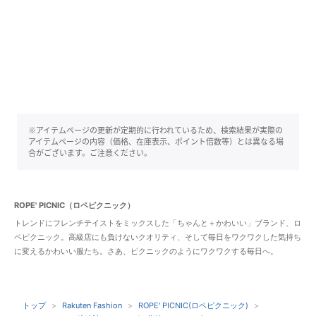
※アイテムページの更新が定期的に行われているため、検索結果が実際の
アイテムページの内容（価格、在庫表示、ポイント倍数等）とは異なる場
合がございます。ご注意ください。
ROPE' PICNIC（ロペピクニック）
トレンドにフレンチテイストをミックスした「ちゃんと＋かわいい」ブランド、ロ
ペピクニック。高級店にも負けないクオリティ、そして毎日をワクワクした気持ち
に変えるかわいい服たち。さあ、ピクニックのようにワクワクする毎日へ。
トップ
Rakuten Fashion
ROPE' PICNIC(ロペピクニック)