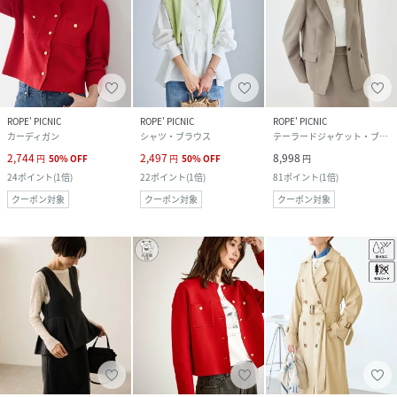
ROPE' PICNIC
ROPE' PICNIC
ROPE' PICNIC
カーディガン
シャツ・ブラウス
テーラードジャケット・ブレザー
2,744
2,497
8,998
円
50
%
OFF
円
50
%
OFF
円
24
ポイント
(
1倍
)
22
ポイント
(
1倍
)
81
ポイント
(
1倍
)
クーポン対象
クーポン対象
クーポン対象