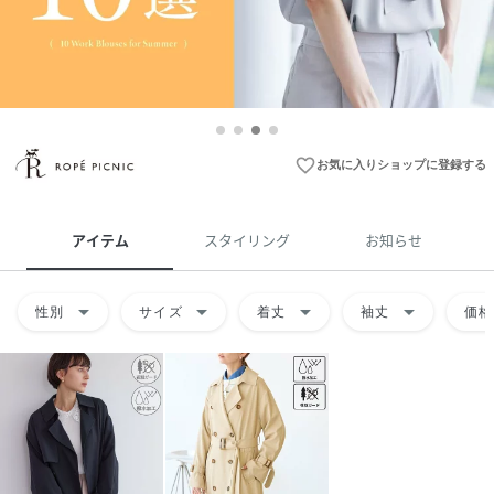
favorite_border
お気に入りショップに登録する
アイテム
スタイリング
お知らせ
arrow_drop_down
arrow_drop_down
arrow_drop_down
arrow_drop_down
性別
サイズ
着丈
袖丈
価格