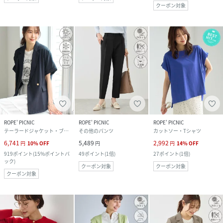
クーポン対象
ROPE' PICNIC
ROPE' PICNIC
ROPE' PICNIC
テーラードジャケット・ブレザー
その他のパンツ
カットソー・Tシャツ
6,741
5,489
2,992
円
10
%
OFF
円
円
14
%
OFF
919
ポイント
(
15%ポイントバ
49
ポイント
(
1倍
)
27
ポイント
(
1倍
)
ック
)
クーポン対象
クーポン対象
クーポン対象