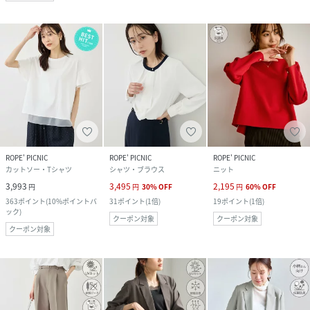
ROPE' PICNIC
ROPE' PICNIC
ROPE' PICNIC
カットソー・Tシャツ
シャツ・ブラウス
ニット
3,993
3,495
2,195
円
円
30
%
OFF
円
60
%
OFF
363
ポイント
(
10%ポイントバ
31
ポイント
(
1倍
)
19
ポイント
(
1倍
)
ック
)
クーポン対象
クーポン対象
クーポン対象