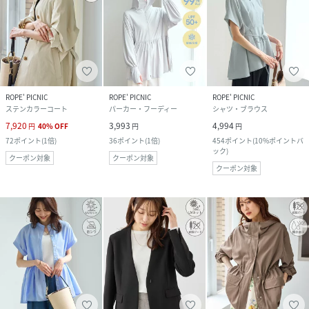
ROPE' PICNIC
ROPE' PICNIC
ROPE' PICNIC
ステンカラーコート
パーカー・フーディー
シャツ・ブラウス
7,920
3,993
4,994
円
40
%
OFF
円
円
72
ポイント
(
1倍
)
36
ポイント
(
1倍
)
454
ポイント
(
10%ポイントバ
ック
)
クーポン対象
クーポン対象
クーポン対象