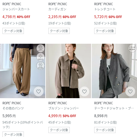
ROPE' PICNIC
ROPE' PICNIC
ROPE' PICNIC
ジャンパースカート
カーディガン
トレンチコート
4,798
2,195
5,720
円
40
%
OFF
円
60
%
OFF
円
60
%
OFF
43
ポイント
(
1倍
)
19
ポイント
(
1倍
)
52
ポイント
(
1倍
)
クーポン対象
クーポン対象
クーポン対象
ROPE' PICNIC
ROPE' PICNIC
ROPE' PICNIC
その他のパンツ
ブルゾン・ジャンパー
テーラードジャケット・ブレザー
5,995
4,999
8,998
円
円
50
%
OFF
円
545
ポイント
(
10%ポイントバ
45
ポイント
(
1倍
)
81
ポイント
(
1倍
)
ック
)
クーポン対象
クーポン対象
クーポン対象