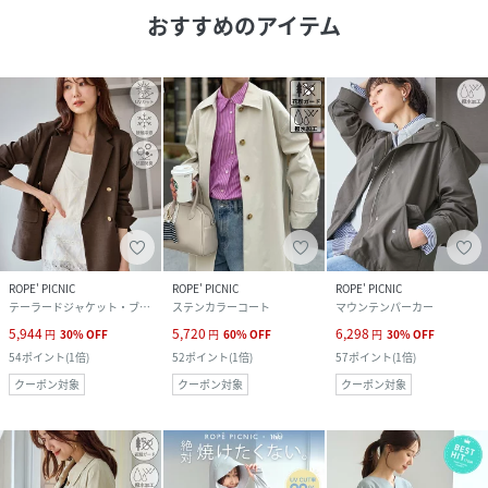
おすすめのアイテム
ROPE' PICNIC
ROPE' PICNIC
ROPE' PICNIC
テーラードジャケット・ブレザー
ステンカラーコート
マウンテンパーカー
5,944
5,720
6,298
円
30
%
OFF
円
60
%
OFF
円
30
%
OFF
54
ポイント
(
1倍
)
52
ポイント
(
1倍
)
57
ポイント
(
1倍
)
クーポン対象
クーポン対象
クーポン対象