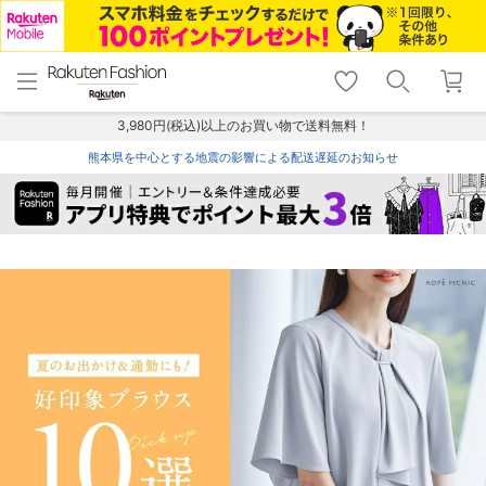
menu
home
search
favorite_border
shopping_cart
lock_outline
メニュー
トップ
検索
お気に入り
カート
ログイン
3,980円(税込)以上のお買い物で送料無料！
熊本県を中心とする地震の影響による配送遅延のお知らせ