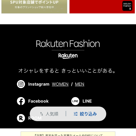
Instagram
WOMEN
/
MEN
Facebook
LINE
人気順
絞り込み
swap_vert
ROOM
【注意】楽天を装った不審なメールやSMSについて