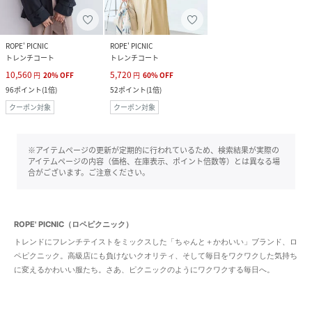
ROPE' PICNIC
ROPE' PICNIC
トレンチコート
トレンチコート
10,560
5,720
円
20
%
OFF
円
60
%
OFF
96
ポイント
(
1倍
)
52
ポイント
(
1倍
)
クーポン対象
クーポン対象
※アイテムページの更新が定期的に行われているため、検索結果が実際の
アイテムページの内容（価格、在庫表示、ポイント倍数等）とは異なる場
合がございます。ご注意ください。
ROPE' PICNIC（ロペピクニック）
トレンドにフレンチテイストをミックスした「ちゃんと＋かわいい」ブランド、ロ
ペピクニック。高級店にも負けないクオリティ、そして毎日をワクワクした気持ち
に変えるかわいい服たち。さあ、ピクニックのようにワクワクする毎日へ。