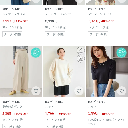
ROPE' PICNIC
ROPE' PICNIC
ROPE' PICNIC
シャツ・ブラウス
ノーカラージャケット
マウンテンパーカー
3,993
8,998
7,920
円
11
%
OFF
円
円
40
%
OFF
36
ポイント
(
1倍
)
81
ポイント
(
1倍
)
72
ポイント
(
1倍
)
クーポン対象
クーポン対象
クーポン対象
ROPE' PICNIC
ROPE' PICNIC
ROPE' PICNIC
その他のパンツ
ニット
ニット
5,395
1,799
3,593
円
10
%
OFF
円
60
%
OFF
円
10
%
OFF
49
ポイント
(
1倍
)
16
ポイント
(
1倍
)
326
ポイント
(
10%ポイントバ
ック
)
クーポン対象
クーポン対象