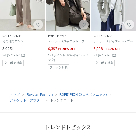
ROPE' PICNIC
ROPE' PICNIC
ROPE' PICNIC
その他のパンツ
テーラードジャケット・ブレザー
テーラードジャケット・ブレザー
5,995
6,397
6,298
円
円
20
%
OFF
円
30
%
OFF
54
ポイント
(
1倍
)
581
ポイント
(
10%ポイントバ
57
ポイント
(
1倍
)
ック
)
クーポン対象
クーポン対象
クーポン対象
トップ
Rakuten Fashion
ROPE' PICNIC(ロペピクニック)
ジャケット・アウター
トレンチコート
トレンドトピックス