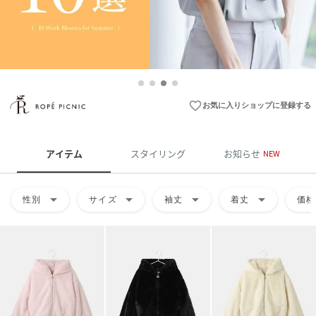
favorite_border
お気に入りショップに登録する
アイテム
スタイリング
お知らせ
NEW
arrow_drop_down
arrow_drop_down
arrow_drop_down
arrow_drop_down
性別
サイズ
袖丈
着丈
価格