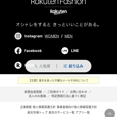
Instagram
WOMEN
/
MEN
Facebook
LINE
ROOM
人気順
絞り込み
swap_vert
【注意】楽天を装った不審なメールやSMSについて
新規会員登録
／
ご利用ガイド
／
お問い合わせ
／
法人のお客様
／
特定商取引法に基づく表記
企業情報
個人情報保護方針
事業者様向け個人情報保護方針
楽天市場トップ
楽天のサービス一覧
アプリ一覧