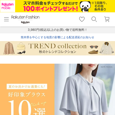
menu
home
search
favorite_border
shopping_cart
lock_outline
メニュー
トップ
検索
お気に入り
カート
ログイン
3,980円(税込)以上のお買い物で送料無料！
熊本県を中心とする地震の影響による配送遅延のお知らせ