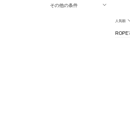
マタニティウェア・ベビ
％OFF
～
％OFF
その他の条件
絞り込み
クリア
絞り込み
ー用品
クーポン対象のみ表示
人気順
絞り込み
スーツ・フォーマル
スーパーDEALのみ表示
ROP
水着・スイムグッズ
クリア
絞り込み
着物・浴衣・和装小物
スキンケア
ベースメイク
メイクアップ
ネイル
ボディケア・オーラルケ
ア