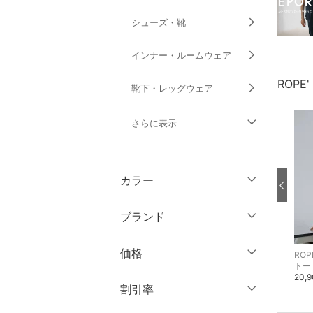
シューズ・靴
インナー・ルームウェア
ROPE
靴下・レッグウェア
さらに表示
ファッション雑貨
カラー
アクセサリー・腕時計
ブランド
財布・ポーチ・ケース
ブランド一覧からさがす >
価格
ROPE'
ROPE'
ROP
帽子
ニット
ニット
トー
27,500円
25,300円
20,
円
～
円
割引率
ヘアアクセサリー