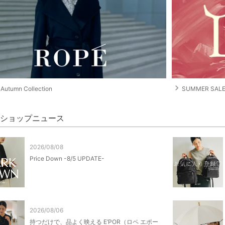
navigate_next
Autumn Collection
SUMMER SALE 
E' ショップニュース
2026/08/08
Price Down -8/5 UPDATE-
2026/08/06
持つだけで、品よく映える E’POR（ロペ エポー