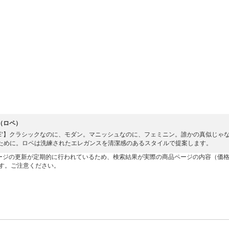
'（ロペ）
PE'】クラシックなのに、モダン。マニッシュなのに、フェミニン。誰かの真似じゃ
ために。ロペは洗練されたエレガンスを清潔感のあるスタイルで提案します。
ージの更新が定期的に行われているため、検索結果が実際の商品ページの内容（価
す。ご注意ください。