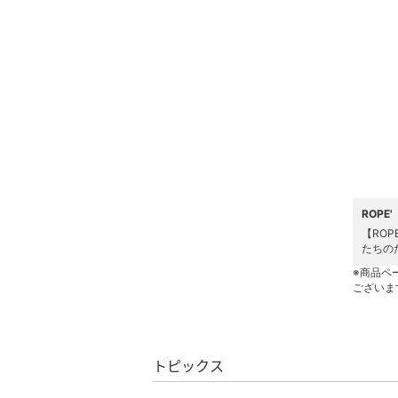
ヘアケア
フレグランス
メイク道具・美容器具
コフレ・キット・セット
食器・調理器具・キッチ
ン用品
ROPE
【RO
インテリア・生活雑貨
たちの
※商品ペ
ございま
スマホグッズ・オーディ
オ機器
スポーツ・アウトドア用
トピックス
品