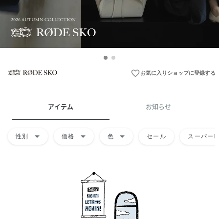
favorite_border
お気に入りショップに登録する
アイテム
お知らせ
arrow_drop_down
arrow_drop_down
arrow_drop_down
性別
価格
色
セール
スーパーD