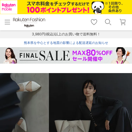
menu
home
search
favorite_border
shopping_cart
lock_outline
メニュー
トップ
検索
お気に入り
カート
ログイン
3,980円(税込)以上のお買い物で送料無料！
熊本県を中心とする地震の影響による配送遅延のお知らせ