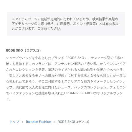
※アイテムページの更新が定期的に行われているため、検索結果が実際の
アイテムページの内容（価格、在庫表示、ポイント倍数等）とは異なる場
合がございます。ご注意ください。
RODE SKO（ロデスコ）
シューズやバッグを中心としたブランド「RODE SKO」。デンマーク語で「赤い
靴」を意味するこのブランドは、アンデルセン童話の「赤い靴」からインスパイア
されたコレクションを発表。童話の中で見られる人間の欲望や傲慢さであったり、
「美しさと未知なるモノへの憧れや理想」に対する欲求と女性なら誰しもが一度は
心奪われたであろう、そこに付随するミステリアスな魅力をイメージしたラインナ
ップ。現代的で大人の女性に向けたシューズ、バッグのコレクション。フェミニン
でハイファッションな感性を取り入れたURBAN RESEARCHのオリジナルブラン
ド。
トップ
Rakuten Fashion
RODE SKO(ロデスコ)