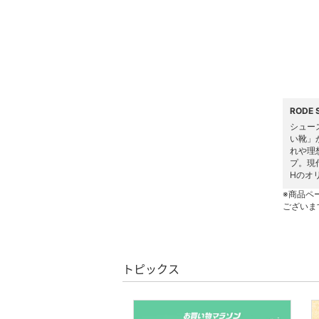
ヘアケア
フレグランス
メイク道具・美容器具
RODE
コフレ・キット・セット
シュー
い靴」
れや理
食器・調理器具・キッチ
プ。現
ン用品
Hのオ
※商品ペ
インテリア・生活雑貨
ございま
スマホグッズ・オーディ
オ機器
トピックス
スポーツ・アウトドア用
品