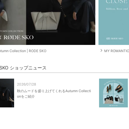
navigate_next
tumn Collection | RODE SKO
MY ROMANTIC
 SKO ショップニュース
2026/07/28
秋のムードを盛り上げてくれるAutumn Collecti
onをご紹介