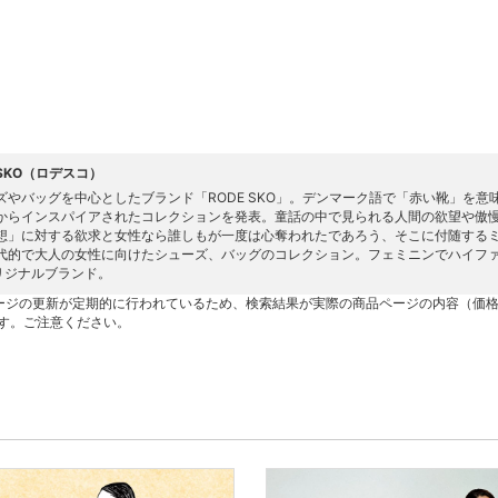
 SKO（ロデスコ）
ズやバッグを中心としたブランド「RODE SKO」。デンマーク語で「赤い靴」を
からインスパイアされたコレクションを発表。童話の中で見られる人間の欲望や傲
想」に対する欲求と女性なら誰しもが一度は心奪われたであろう、そこに付随する
代的で大人の女性に向けたシューズ、バッグのコレクション。フェミニンでハイファッシ
リジナルブランド。
ージの更新が定期的に行われているため、検索結果が実際の商品ページの内容（価
す。ご注意ください。