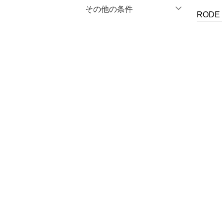
マタニティウェア・ベビ
％OFF
～
％OFF
その他の条件
絞り込み
クリア
絞り込み
ROD
ー用品
クーポン対象のみ表示
絞り込み
スーツ・フォーマル
スーパーDEALのみ表示
水着・スイムグッズ
クリア
絞り込み
着物・浴衣・和装小物
スキンケア
ベースメイク
メイクアップ
ネイル
ボディケア・オーラルケ
ア