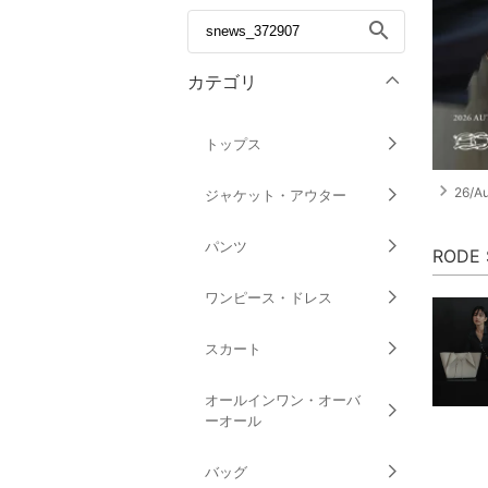
search
カテゴリ
トップス
navigate_next
26/Au
ジャケット・アウター
パンツ
RODE
ワンピース・ドレス
スカート
オールインワン・オーバ
ーオール
バッグ