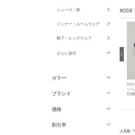
シューズ・靴
RODE
インナー・ルームウェア
靴下・レッグウェア
さらに表示
ファッション雑貨
カラー
アクセサリー・腕時計
RODE SKO
RODE SKO
ROD
ハンドバッグ
ハンドバッグ
ショ
ブランド
8,250円
9,350円
17,
財布・ポーチ・ケース
ブランド一覧からさがす >
価格
帽子
円
～
円
割引率
ヘアアクセサリー
人気順