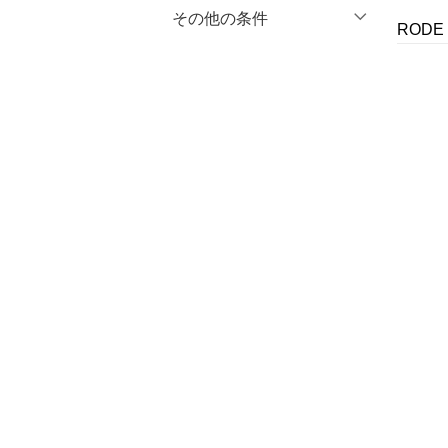
マタニティウェア・ベビ
％OFF
～
％OFF
その他の条件
絞り込み
クリア
絞り込み
ROD
ー用品
クーポン対象のみ表示
絞り込み
スーツ・フォーマル
スーパーDEALのみ表示
水着・スイムグッズ
クリア
絞り込み
着物・浴衣・和装小物
スキンケア
ベースメイク
メイクアップ
ネイル
ボディケア・オーラルケ
ア