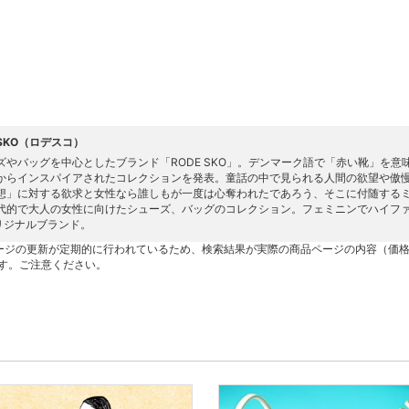
 SKO（ロデスコ）
ズやバッグを中心としたブランド「RODE SKO」。デンマーク語で「赤い靴」を
からインスパイアされたコレクションを発表。童話の中で見られる人間の欲望や傲
想」に対する欲求と女性なら誰しもが一度は心奪われたであろう、そこに付随する
代的で大人の女性に向けたシューズ、バッグのコレクション。フェミニンでハイファッシ
リジナルブランド。
ージの更新が定期的に行われているため、検索結果が実際の商品ページの内容（価
す。ご注意ください。