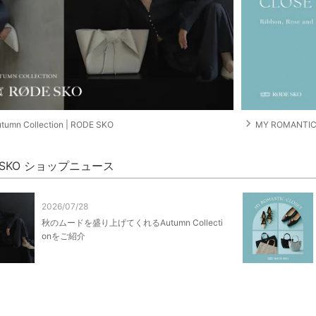
navigate_next
tumn Collection | RODE SKO
MY ROMANTIC
 SKO ショップニュース
2026/07/28
秋のムードを盛り上げてくれるAutumn Collecti
onをご紹介