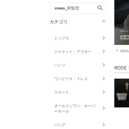
search
カテゴリ
トップス
navigate_next
26/Au
ジャケット・アウター
パンツ
RODE
ワンピース・ドレス
スカート
オールインワン・オーバ
ーオール
バッグ