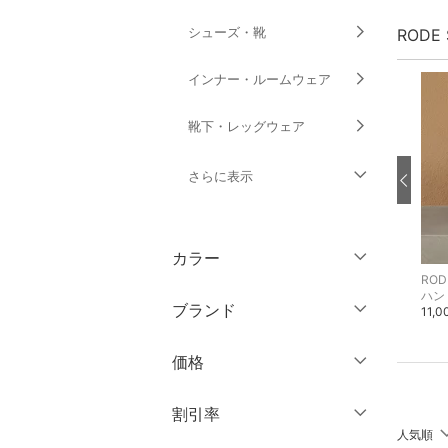
シューズ・靴
RODE
インナー・ルームウェア
靴下・レッグウェア
さらに表示
ファッション雑貨
カラー
アクセサリー・腕時計
RODE SKO
RODE SKO
ROD
ハンドバッグ
ハンドバッグ
ハン
ブランド
8,250円
9,350円
11,
財布・ポーチ・ケース
ブランド一覧からさがす >
価格
帽子
円
～
円
割引率
ヘアアクセサリー
人気順