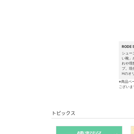
ヘアケア
フレグランス
メイク道具・美容器具
RODE
コフレ・キット・セット
シュー
い靴」
れや理
食器・調理器具・キッチ
プ。現
ン用品
Hのオ
※商品ペ
インテリア・生活雑貨
ございま
スマホグッズ・オーディ
オ機器
トピックス
スポーツ・アウトドア用
品