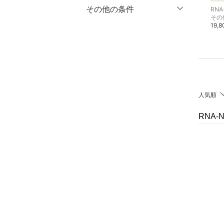
マタニティウェア・ベビ
％OFF
～
％OFF
その他の条件
RNA-N
RNA-N
RNA
絞り込み
クリア
絞り込み
ー用品
URCH RNA
URCH RNA
その
ジーンズ・デニムパンツ
デニムジャケット
19,
クーポン対象のみ表示
19,800円
17,600円
絞り込み
スーツ・フォーマル
スーパーDEALのみ表示
水着・スイムグッズ
クリア
絞り込み
着物・浴衣・和装小物
人気順
スキンケア
RNA
ベースメイク
メイクアップ
ネイル
ボディケア・オーラルケ
ア