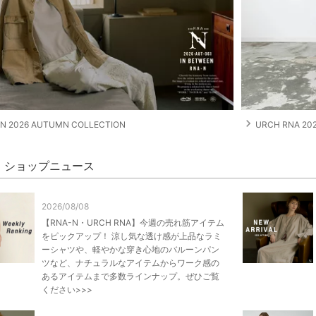
navigate_next
N 2026 AUTUMN COLLECTION
URCH RNA 20
-N ショップニュース
2026/08/08
【RNA-N・URCH RNA】今週の売れ筋アイテム
をピックアップ！ 涼し気な透け感が上品なラミ
ーシャツや、軽やかな穿き心地のバルーンパン
ツなど、ナチュラルなアイテムからワーク感の
あるアイテムまで多数ラインナップ。ぜひご覧
ください>>>