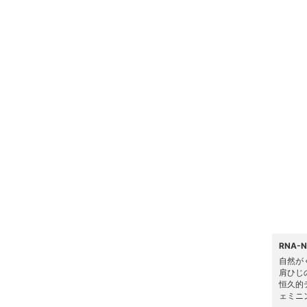
ヘアケア
フレグランス
メイク道具・美容器具
コフレ・キット・セット
食器・調理器具・キッチ
ン用品
インテリア・生活雑貨
スマホグッズ・オーディ
オ機器
RNA
自然が
スポーツ・アウトドア用
肩ひじ
品
恒久的
ェミニ