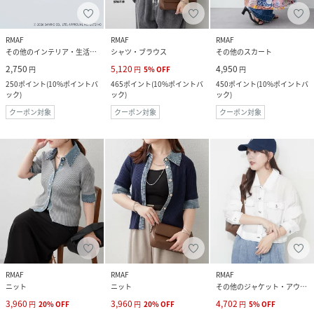
RMAF
RMAF
RMAF
その他のインテリア・生活雑貨
シャツ・ブラウス
その他のスカート
2,750
5,120
4,950
円
円
5
%
OFF
円
250
ポイント
(
10%ポイントバ
465
ポイント
(
10%ポイントバ
450
ポイント
(
10%ポイントバ
ック
)
ック
)
ック
)
クーポン対象
クーポン対象
クーポン対象
RMAF
RMAF
RMAF
ニット
ニット
その他のジャケット・アウター
3,960
3,960
4,702
円
20
%
OFF
円
20
%
OFF
円
5
%
OFF