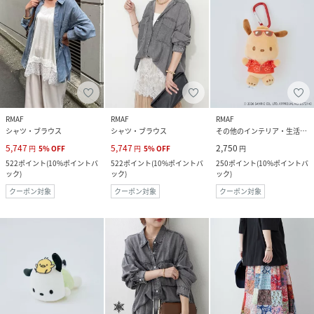
RMAF
RMAF
RMAF
シャツ・ブラウス
シャツ・ブラウス
その他のインテリア・生活雑貨
5,747
5,747
2,750
円
5
%
OFF
円
5
%
OFF
円
522
ポイント
(
10%ポイントバ
522
ポイント
(
10%ポイントバ
250
ポイント
(
10%ポイントバ
ック
)
ック
)
ック
)
クーポン対象
クーポン対象
クーポン対象