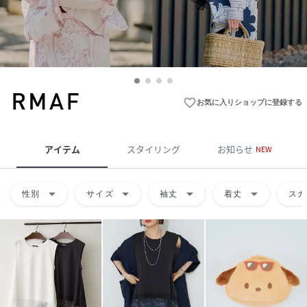
favorite_border
お気に入りショップに登録する
アイテム
スタイリング
お知らせ
NEW
arrow_drop_down
arrow_drop_down
arrow_drop_down
arrow_drop_down
性別
サイズ
袖丈
着丈
スカ