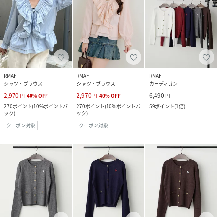
RMAF
RMAF
RMAF
シャツ・ブラウス
シャツ・ブラウス
カーディガン
2,970
2,970
6,490
円
40
%
OFF
円
40
%
OFF
円
270
ポイント
(
10%ポイントバ
270
ポイント
(
10%ポイントバ
59
ポイント
(
1倍
)
ック
)
ック
)
クーポン対象
クーポン対象