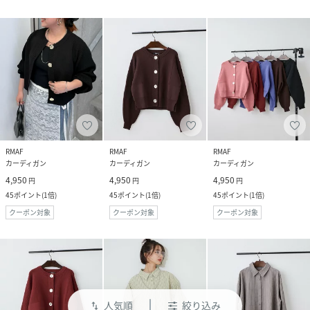
RMAF
RMAF
RMAF
カーディガン
カーディガン
カーディガン
4,950
4,950
4,950
円
円
円
45
ポイント
(
1倍
)
45
ポイント
(
1倍
)
45
ポイント
(
1倍
)
クーポン対象
クーポン対象
クーポン対象
人気順
絞り込み
swap_vert