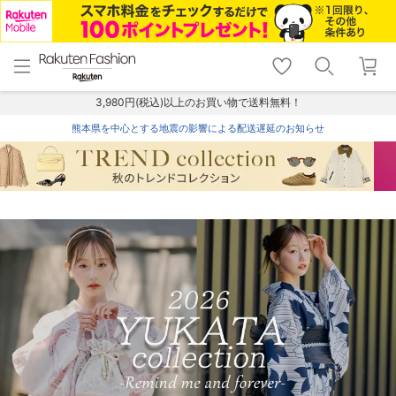
menu
home
search
favorite_border
shopping_cart
lock_outline
メニュー
トップ
検索
お気に入り
カート
ログイン
3,980円(税込)以上のお買い物で送料無料！
熊本県を中心とする地震の影響による配送遅延のお知らせ