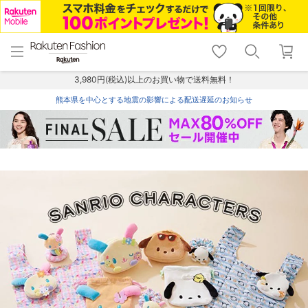
menu
home
search
favorite_border
shopping_cart
lock_outline
メニュー
トップ
検索
お気に入り
カート
ログイン
3,980円(税込)以上のお買い物で送料無料！
熊本県を中心とする地震の影響による配送遅延のお知らせ