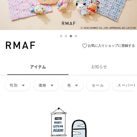
favorite_border
お気に入りショップに登録する
アイテム
お知らせ
arrow_drop_down
arrow_drop_down
arrow_drop_down
性別
価格
色
セール
スーパーD