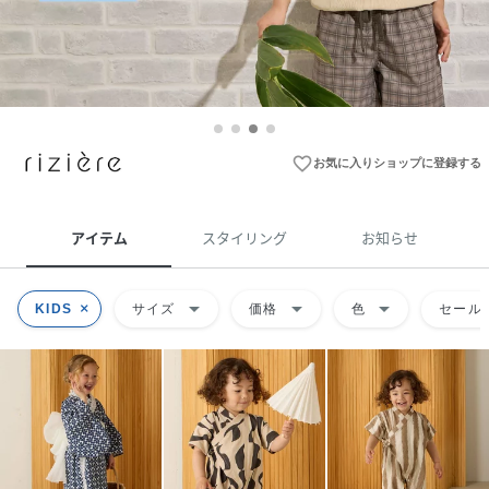
favorite_border
お気に入りショップに登録する
アイテム
スタイリング
お知らせ
arrow_drop_down
arrow_drop_down
arrow_drop_down
KIDS
サイズ
価格
色
セール