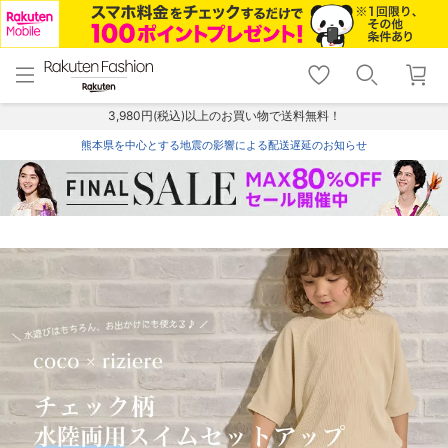
menu
home
search
favorite_border
shopping_cart
lock_outline
メニュー
トップ
検索
お気に入り
カート
ログイン
3,980円(税込)以上のお買い物で送料無料！
熊本県を中心とする地震の影響による配送遅延のお知らせ