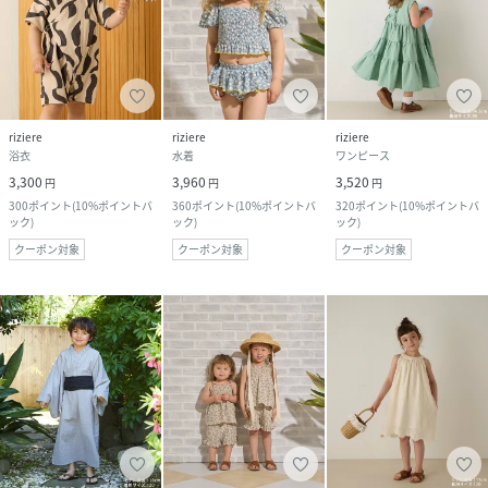
riziere
riziere
riziere
浴衣
水着
ワンピース
3,300
3,960
3,520
円
円
円
300
ポイント
(
10%ポイントバ
360
ポイント
(
10%ポイントバ
320
ポイント
(
10%ポイントバ
ック
)
ック
)
ック
)
クーポン対象
クーポン対象
クーポン対象