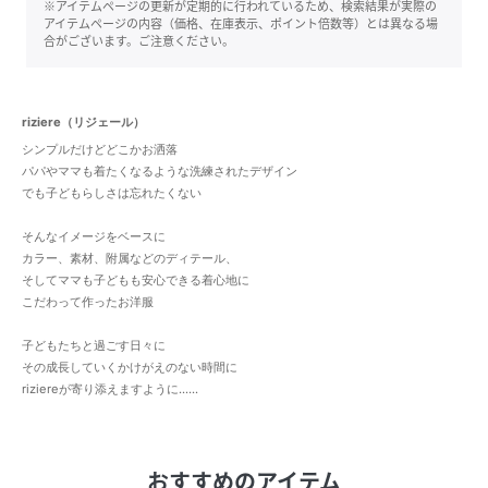
※アイテムページの更新が定期的に行われているため、検索結果が実際の
アイテムページの内容（価格、在庫表示、ポイント倍数等）とは異なる場
合がございます。ご注意ください。
riziere（リジェール）
シンプルだけどどこかお洒落
パパやママも着たくなるような洗練されたデザイン
でも子どもらしさは忘れたくない
そんなイメージをベースに
カラー、素材、附属などのディテール、
そしてママも子どもも安心できる着心地に
こだわって作ったお洋服
子どもたちと過ごす日々に
その成長していくかけがえのない時間に
riziereが寄り添えますように......
おすすめのアイテム