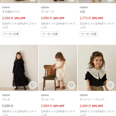
riziere
riziere
riziere
その他のパンツ
ワンピース
水着
3,564
3,960
2,772
円
10
%
OFF
円
10
%
OFF
円
30
%
OFF
324
ポイント
(
10%ポイントバ
360
ポイント
(
10%ポイントバ
252
ポイント
(
10%ポイントバ
ック
)
ック
)
ック
)
クーポン対象
クーポン対象
クーポン対象
riziere
riziere
riziere
ドレス
ワンピース
カットソー・Tシャツ
5,500
3,564
2,640
円
円
10
%
OFF
円
20
%
OFF
500
ポイント
(
10%ポイントバ
324
ポイント
(
10%ポイントバ
240
ポイント
(
10%ポイントバ
ック
)
ック
)
ック
)