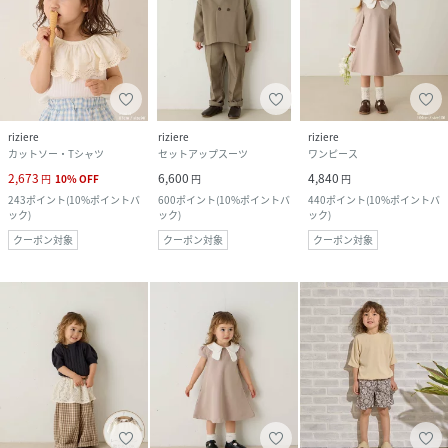
riziere
riziere
riziere
カットソー・Tシャツ
セットアップスーツ
ワンピース
2,673
6,600
4,840
円
10
%
OFF
円
円
243
ポイント
(
10%ポイントバ
600
ポイント
(
10%ポイントバ
440
ポイント
(
10%ポイントバ
ック
)
ック
)
ック
)
クーポン対象
クーポン対象
クーポン対象