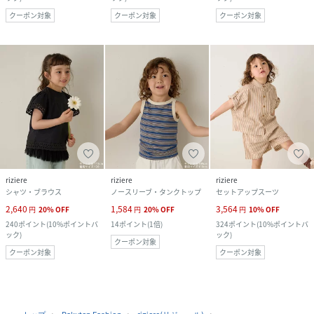
クーポン対象
クーポン対象
クーポン対象
riziere
riziere
riziere
シャツ・ブラウス
ノースリーブ・タンクトップ
セットアップスーツ
2,640
1,584
3,564
円
20
%
OFF
円
20
%
OFF
円
10
%
OFF
240
ポイント
(
10%ポイントバ
14
ポイント
(
1倍
)
324
ポイント
(
10%ポイントバ
ック
)
ック
)
クーポン対象
クーポン対象
クーポン対象