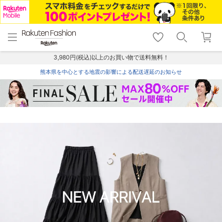
menu
home
search
favorite_border
shopping_cart
lock_outline
メニュー
トップ
検索
お気に入り
カート
ログイン
3,980円(税込)以上のお買い物で送料無料！
熊本県を中心とする地震の影響による配送遅延のお知らせ