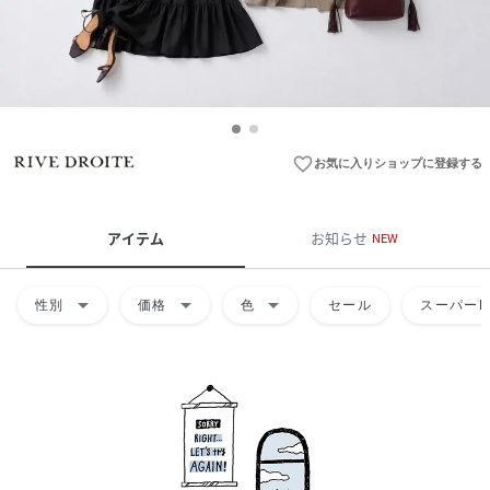
favorite_border
お気に入りショップに登録する
アイテム
お知らせ
NEW
arrow_drop_down
arrow_drop_down
arrow_drop_down
性別
価格
色
セール
スーパーD