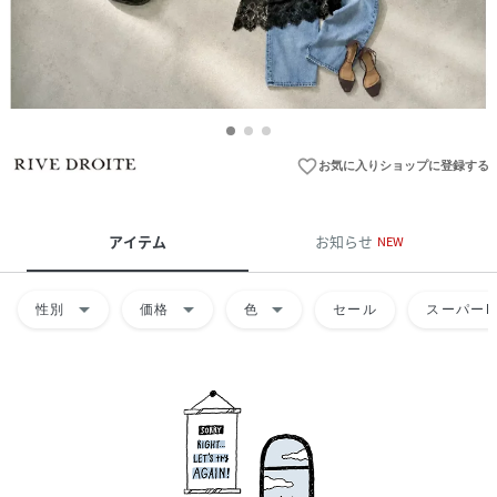
favorite_border
お気に入りショップに登録する
アイテム
お知らせ
NEW
arrow_drop_down
arrow_drop_down
arrow_drop_down
性別
価格
色
セール
スーパーD