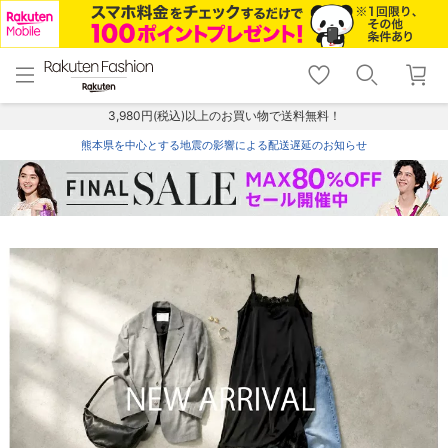
menu
home
search
favorite_border
shopping_cart
lock_outline
メニュー
トップ
検索
お気に入り
カート
ログイン
3,980円(税込)以上のお買い物で送料無料！
熊本県を中心とする地震の影響による配送遅延のお知らせ