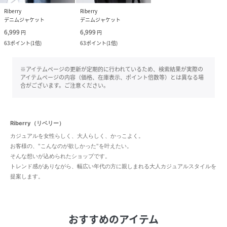
Riberry
Riberry
デニムジャケット
デニムジャケット
6,999
6,999
円
円
63
ポイント
(
1倍
)
63
ポイント
(
1倍
)
※アイテムページの更新が定期的に行われているため、検索結果が実際の
アイテムページの内容（価格、在庫表示、ポイント倍数等）とは異なる場
合がございます。ご注意ください。
Riberry（リベリー）
カジュアルを女性らしく、大人らしく、かっこよく。
お客様の、"こんなのが欲しかった"を叶えたい。
そんな想いが込められたショップです。
トレンド感がありながら、幅広い年代の方に親しまれる大人カジュアルスタイルを
提案します。
おすすめのアイテム