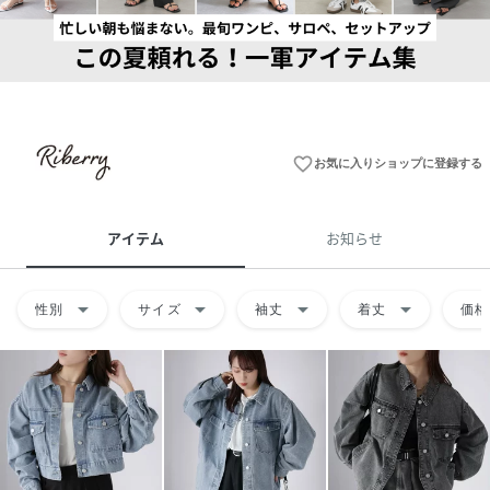
favorite_border
お気に入りショップに登録する
アイテム
お知らせ
arrow_drop_down
arrow_drop_down
arrow_drop_down
arrow_drop_down
性別
サイズ
袖丈
着丈
価格