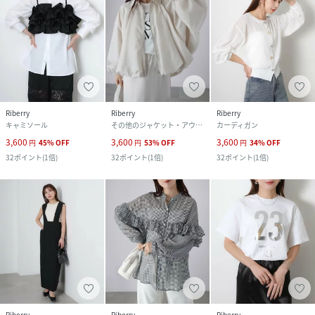
Riberry
Riberry
Riberry
キャミソール
その他のジャケット・アウター
カーディガン
3,600
3,600
3,600
円
45
%
OFF
円
53
%
OFF
円
34
%
OFF
32
ポイント
(
1倍
)
32
ポイント
(
1倍
)
32
ポイント
(
1倍
)
Riberry
Riberry
Riberry