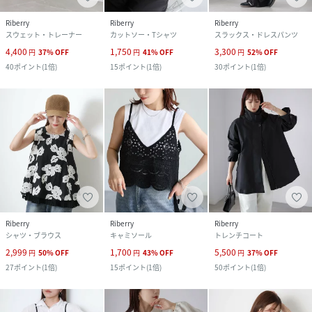
Riberry
Riberry
Riberry
スウェット・トレーナー
カットソー・Tシャツ
スラックス・ドレスパンツ
4,400
1,750
3,300
円
37
%
OFF
円
41
%
OFF
円
52
%
OFF
40
ポイント
(
1倍
)
15
ポイント
(
1倍
)
30
ポイント
(
1倍
)
Riberry
Riberry
Riberry
シャツ・ブラウス
キャミソール
トレンチコート
2,999
1,700
5,500
円
50
%
OFF
円
43
%
OFF
円
37
%
OFF
27
ポイント
(
1倍
)
15
ポイント
(
1倍
)
50
ポイント
(
1倍
)