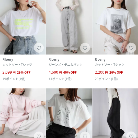
Riberry
Riberry
Riberry
カットソー・Tシャツ
ジーンズ・デニムパンツ
カットソー・Tシャツ
2,099
4,600
2,200
円
29
%
OFF
円
40
%
OFF
円
26
%
OFF
19
ポイント
(
1倍
)
41
ポイント
(
1倍
)
20
ポイント
(
1倍
)