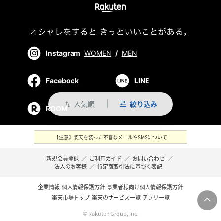
Instagram
WOMEN
/
MEN
Facebook
LINE
人気順
絞り込み
swap_vert
ROOM
【注意】楽天を装った不審なメールやSMSについて
新規会員登録
／
ご利用ガイド
／
お問い合わせ
／
法人のお客様
／
特定商取引法に基づく表記
企業情報
個人情報保護方針
事業者様向け個人情報保護方針
楽天市場トップ
楽天のサービス一覧
アプリ一覧
© Rakuten Group, Inc.