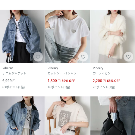
Riberry
Riberry
Riberry
デニムジャケット
カットソー・Tシャツ
カーディガン
6,999
1,800
2,200
円
円
39
%
OFF
円
63
%
OFF
63
ポイント
(
1倍
)
16
ポイント
(
1倍
)
20
ポイント
(
1倍
)