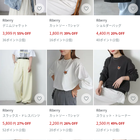
Riberry
Riberry
Riberry
デニムジャケット
カットソー・Tシャツ
ショルダーバッグ
3,999
1,800
4,400
円
55
%
OFF
円
39
%
OFF
円
20
%
OFF
36
ポイント
(
1倍
)
16
ポイント
(
1倍
)
40
ポイント
(
1倍
)
Riberry
Riberry
Riberry
スラックス・ドレスパンツ
カットソー・Tシャツ
スウェット・トレーナー
5,800
2,200
2,500
円
27
%
OFF
円
26
%
OFF
円
49
%
OFF
52
ポイント
(
1倍
)
20
ポイント
(
1倍
)
22
ポイント
(
1倍
)