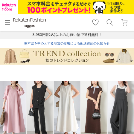
menu
home
search
favorite_border
shopping_cart
lock_outline
メニュー
トップ
検索
お気に入り
カート
ログイン
3,980円(税込)以上のお買い物で送料無料！
熊本県を中心とする地震の影響による配送遅延のお知らせ