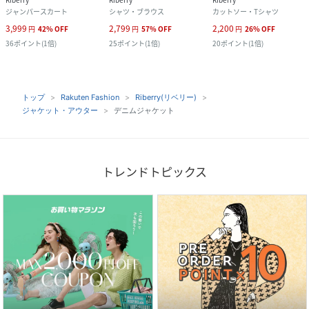
ジャンパースカート
シャツ・ブラウス
カットソー・Tシャツ
3,999
2,799
2,200
円
42
%
OFF
円
57
%
OFF
円
26
%
OFF
36
ポイント
(
1倍
)
25
ポイント
(
1倍
)
20
ポイント
(
1倍
)
トップ
Rakuten Fashion
Riberry(リベリー)
ジャケット・アウター
デニムジャケット
トレンドトピックス