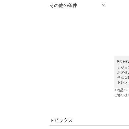
マタニティウェア・ベビ
％OFF
～
％OFF
その他の条件
絞り込み
クリア
絞り込み
ー用品
クーポン対象のみ表示
絞り込み
スーツ・フォーマル
スーパーDEALのみ表示
水着・スイムグッズ
クリア
絞り込み
着物・浴衣・和装小物
Ribe
スキンケア
カジュ
お客様
ベースメイク
そんな
トレン
メイクアップ
※商品ペ
ございま
ネイル
ボディケア・オーラルケ
トピックス
ア