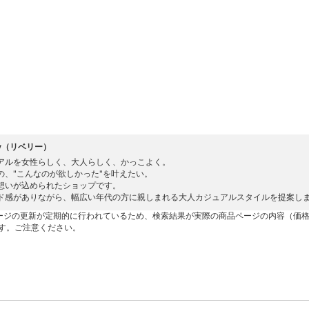
rry（リベリー）
アルを女性らしく、大人らしく、かっこよく。
の、"こんなのが欲しかった"を叶えたい。
想いが込められたショップです。
ド感がありながら、幅広い年代の方に親しまれる大人カジュアルスタイルを提案し
ージの更新が定期的に行われているため、検索結果が実際の商品ページの内容（価
す。ご注意ください。