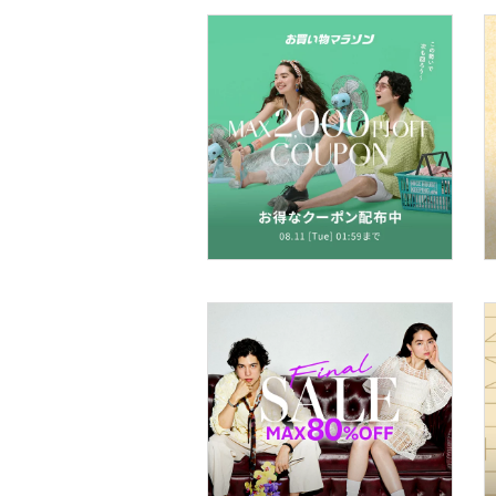
ヘアケア
フレグランス
メイク道具・美容器具
コフレ・キット・セット
食器・調理器具・キッチ
ン用品
インテリア・生活雑貨
スマホグッズ・オーディ
オ機器
スポーツ・アウトドア用
品