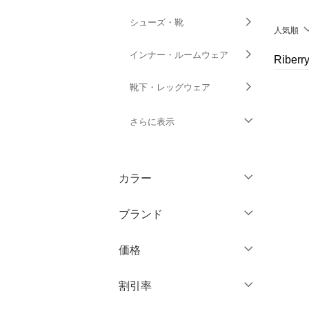
シューズ・靴
人気順
インナー・ルームウェア
Ribe
靴下・レッグウェア
さらに表示
ファッション雑貨
カラー
アクセサリー・腕時計
ブランド
財布・ポーチ・ケース
ブランド一覧からさがす >
価格
帽子
円
～
円
割引率
ヘアアクセサリー