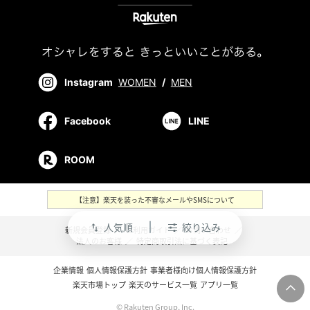
Instagram
WOMEN
/
MEN
Facebook
LINE
ROOM
【注意】楽天を装った不審なメールやSMSについて
人気順
絞り込み
swap_vert
新規会員登録
／
ご利用ガイド
／
お問い合わせ
／
法人のお客様
／
特定商取引法に基づく表記
企業情報
個人情報保護方針
事業者様向け個人情報保護方針
楽天市場トップ
楽天のサービス一覧
アプリ一覧
© Rakuten Group, Inc.