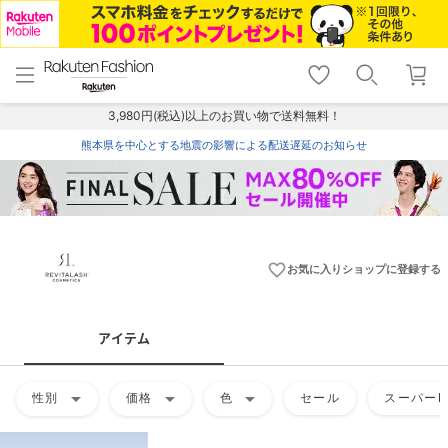
menu
home
search
favorite_border
shopping_cart
lock_outline
メニュー
トップ
検索
お気に入り
カート
ログイン
3,980円(税込)以上のお買い物で送料無料！
熊本県を中心とする地震の影響による配送遅延のお知らせ
favorite_border
お気に入りショップに登録する
アイテム
arrow_drop_down
arrow_drop_down
arrow_drop_down
性別
価格
色
セール
スーパーD