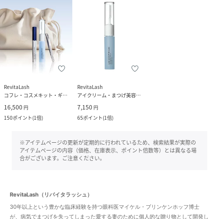
RevitaLash
RevitaLash
コフレ・コスメキット・ギフトセット
アイクリーム・まつげ美容液・アイケア
16,500
7,150
円
円
150
ポイント
(
1倍
)
65
ポイント
(
1倍
)
※アイテムページの更新が定期的に行われているため、検索結果が実際の
アイテムページの内容（価格、在庫表示、ポイント倍数等）とは異なる場
合がございます。ご注意ください。
RevitaLash（リバイタラッシュ）
30年以上という豊かな臨床経験を持つ眼科医マイケル・ブリンケンホッフ博士
が、病気でまつげを失ってしまった愛する妻のために個人的な贈り物として開発し