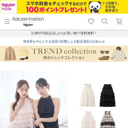
menu
home
search
favorite_border
shopping_cart
lock_outline
メニュー
トップ
検索
お気に入り
カート
ログイン
3,980円(税込)以上のお買い物で送料無料！
熊本県を中心とする地震の影響による配送遅延のお知らせ