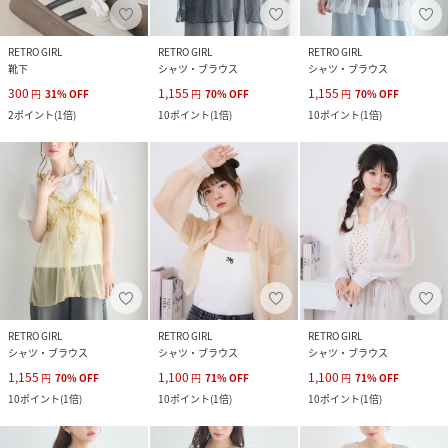
RETRO GIRL
RETRO GIRL
RETRO GIRL
靴下
シャツ・ブラウス
シャツ・ブラウス
300
1,155
1,155
円
31
%
OFF
円
70
%
OFF
円
70
%
OFF
2
ポイント
(
1倍
)
10
ポイント
(
1倍
)
10
ポイント
(
1倍
)
RETRO GIRL
RETRO GIRL
RETRO GIRL
シャツ・ブラウス
シャツ・ブラウス
シャツ・ブラウス
1,155
1,100
1,100
円
70
%
OFF
円
71
%
OFF
円
71
%
OFF
10
ポイント
(
1倍
)
10
ポイント
(
1倍
)
10
ポイント
(
1倍
)