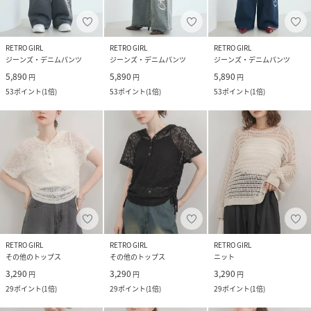
RETRO GIRL
RETRO GIRL
RETRO GIRL
ジーンズ・デニムパンツ
ジーンズ・デニムパンツ
ジーンズ・デニムパンツ
5,890
5,890
5,890
円
円
円
53
ポイント
(
1倍
)
53
ポイント
(
1倍
)
53
ポイント
(
1倍
)
RETRO GIRL
RETRO GIRL
RETRO GIRL
その他のトップス
その他のトップス
ニット
3,290
3,290
3,290
円
円
円
29
ポイント
(
1倍
)
29
ポイント
(
1倍
)
29
ポイント
(
1倍
)