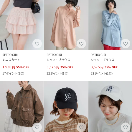
RETRO GIRL
RETRO GIRL
RETRO GIRL
ミニスカート
シャツ・ブラウス
シャツ・ブラウス
1,930
3,575
3,575
円
55
%
OFF
円
35
%
OFF
円
35
%
OFF
17
ポイント
(
1倍
)
32
ポイント
(
1倍
)
32
ポイント
(
1倍
)