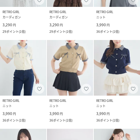
RETRO GIRL
RETRO GIRL
RETRO GIRL
カーディガン
カーディガン
ニット
3,290
3,290
3,990
円
円
円
29
ポイント
(
1倍
)
29
ポイント
(
1倍
)
36
ポイント
(
1倍
)
RETRO GIRL
RETRO GIRL
RETRO GIRL
ニット
ニット
ニット
3,990
3,990
3,990
円
円
円
36
ポイント
(
1倍
)
36
ポイント
(
1倍
)
36
ポイント
(
1倍
)