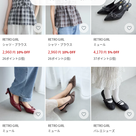
RETRO GIRL
RETRO GIRL
RETRO GIRL
シャツ・ブラウス
シャツ・ブラウス
ミュール
2,960
2,960
4,170
円
10
%
OFF
円
10
%
OFF
円
5
%
OFF
26
ポイント
(
1倍
)
26
ポイント
(
1倍
)
37
ポイント
(
1倍
)
RETRO GIRL
RETRO GIRL
RETRO GIRL
ミュール
ミュール
バレエシューズ