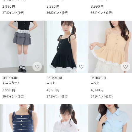
2,990
3,990
3,990
円
円
円
27
ポイント
(
1倍
)
36
ポイント
(
1倍
)
36
ポイント
(
1倍
)
RETRO GIRL
RETRO GIRL
RETRO GIRL
ミニスカート
ニット
ニット
3,990
4,090
4,090
円
円
円
36
ポイント
(
1倍
)
37
ポイント
(
1倍
)
37
ポイント
(
1倍
)