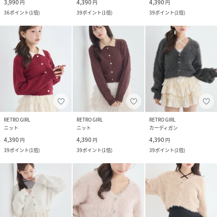
3,990
4,390
4,390
円
円
円
36
ポイント
(
1倍
)
39
ポイント
(
1倍
)
39
ポイント
(
1倍
)
RETRO GIRL
RETRO GIRL
RETRO GIRL
ニット
ニット
カーディガン
4,390
4,390
4,390
円
円
円
39
ポイント
(
1倍
)
39
ポイント
(
1倍
)
39
ポイント
(
1倍
)