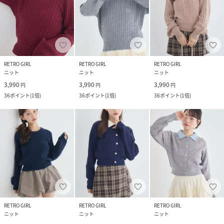
RETRO GIRL
RETRO GIRL
RETRO GIRL
ニット
ニット
ニット
3,990
3,990
3,990
円
円
円
36
ポイント
(
1倍
)
36
ポイント
(
1倍
)
36
ポイント
(
1倍
)
RETRO GIRL
RETRO GIRL
RETRO GIRL
ニット
ニット
ニット