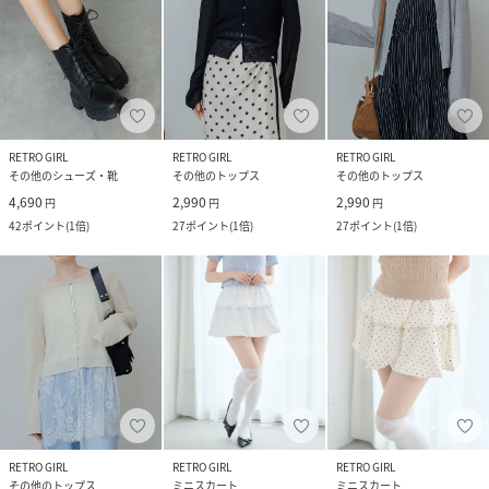
RETRO GIRL
RETRO GIRL
RETRO GIRL
その他のシューズ・靴
その他のトップス
その他のトップス
4,690
2,990
2,990
円
円
円
42
ポイント
(
1倍
)
27
ポイント
(
1倍
)
27
ポイント
(
1倍
)
RETRO GIRL
RETRO GIRL
RETRO GIRL
その他のトップス
ミニスカート
ミニスカート