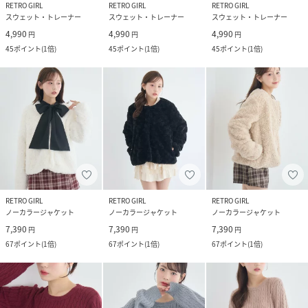
RETRO GIRL
RETRO GIRL
RETRO GIRL
スウェット・トレーナー
スウェット・トレーナー
スウェット・トレーナー
4,990
4,990
4,990
円
円
円
45
ポイント
(
1倍
)
45
ポイント
(
1倍
)
45
ポイント
(
1倍
)
RETRO GIRL
RETRO GIRL
RETRO GIRL
ノーカラージャケット
ノーカラージャケット
ノーカラージャケット
7,390
7,390
7,390
円
円
円
67
ポイント
(
1倍
)
67
ポイント
(
1倍
)
67
ポイント
(
1倍
)