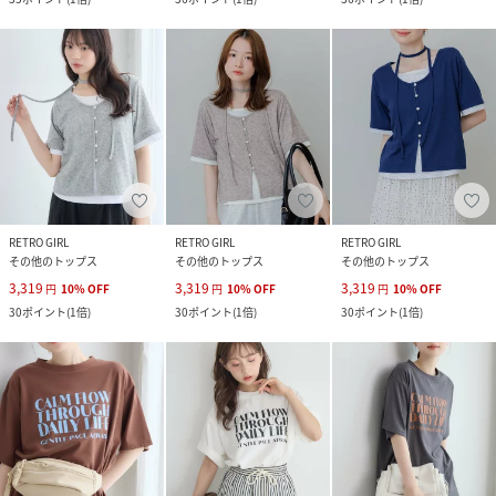
RETRO GIRL
RETRO GIRL
RETRO GIRL
その他のトップス
その他のトップス
その他のトップス
3,319
3,319
3,319
円
10
%
OFF
円
10
%
OFF
円
10
%
OFF
30
ポイント
(
1倍
)
30
ポイント
(
1倍
)
30
ポイント
(
1倍
)