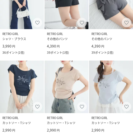
RETRO GIRL
RETRO GIRL
RETRO GIRL
シャツ・ブラウス
その他のパンツ
その他のパンツ
3,990
4,390
4,390
円
円
円
36
ポイント
(
1倍
)
39
ポイント
(
1倍
)
39
ポイント
(
1倍
)
RETRO GIRL
RETRO GIRL
RETRO GIRL
カットソー・Tシャツ
カットソー・Tシャツ
カットソー・Tシャツ
2,990
2,990
2,990
円
円
円