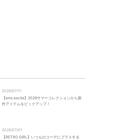
2026/07/11
【ems excite】2026サマーコレクションから新
作アイテムをピックアップ！
2026/07/01
【RETRO GIRL】いつものコーデにプラスする