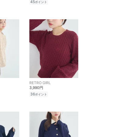
45
ポイント
RETRO GIRL
3,990円
36
ポイント