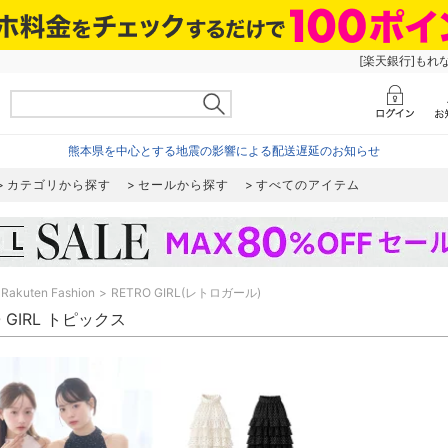
[楽天銀行]もれ
熊本県を中心とする地震の影響による配送遅延のお知らせ
カテゴリから探す
セールから探す
すべてのアイテム
Rakuten Fashion
RETRO GIRL(レトロガール)
O GIRL トピックス