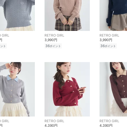
 GIRL
RETRO GIRL
RETRO GIRL
0円
3,990円
3,990円
36
36
イント
ポイント
ポイント
 GIRL
RETRO GIRL
RETRO GIRL
0円
4,390円
4,390円