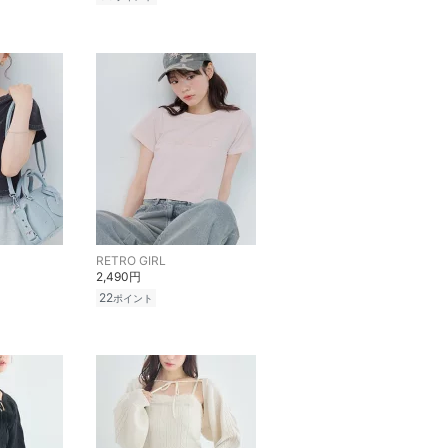
RETRO GIRL
2,490円
22
ポイント