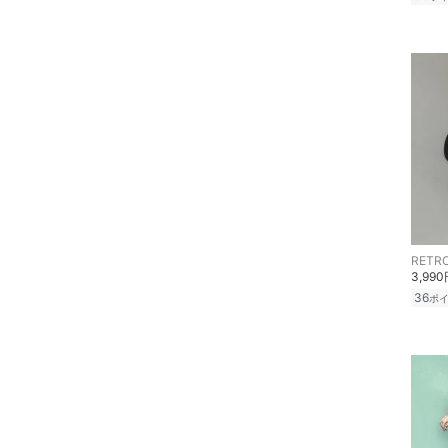
ヘアケア
フレグランス
メイク道具・美容器具
コフレ・キット・セット
食器・調理器具・キッチ
ン用品
RETRO
3,99
インテリア・生活雑貨
36
ポ
スマホグッズ・オーディ
オ機器
スポーツ・アウトドア用
品