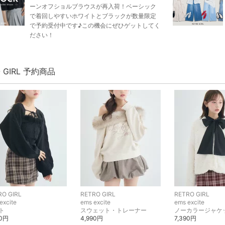
ーンオフショルブラウスが再入荷！ベーシック
で着回しやすいホワイトとブラックが数量限定
で予約受付中です♪この機会にぜひゲットしてく
ださい！
O GIRL 予約商品
RO GIRL
RETRO GIRL
RETRO GIRL
excite
ems excite
ems excite
ト
スウェット・トレーナー
ノーカラージャケ
90円
4,990円
7,390円