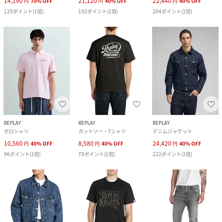
14,190
21,120
22,440
円
70
%
OFF
円
40
%
OFF
円
40
%
OFF
129
ポイント
(
1倍
)
192
ポイント
(
1倍
)
204
ポイント
(
1倍
)
REPLAY
REPLAY
REPLAY
ポロシャツ
カットソー・Tシャツ
デニムジャケット
10,560
8,580
24,420
円
40
%
OFF
円
40
%
OFF
円
40
%
OFF
96
ポイント
(
1倍
)
78
ポイント
(
1倍
)
222
ポイント
(
1倍
)