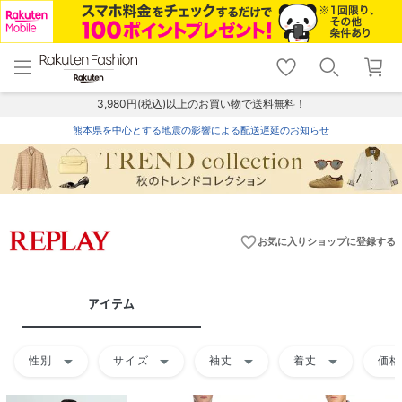
menu
home
search
favorite_border
shopping_cart
lock_outline
メニュー
トップ
検索
お気に入り
カート
ログイン
3,980円(税込)以上のお買い物で送料無料！
熊本県を中心とする地震の影響による配送遅延のお知らせ
favorite_border
お気に入りショップに登録する
アイテム
arrow_drop_down
arrow_drop_down
arrow_drop_down
arrow_drop_down
性別
サイズ
袖丈
着丈
価格